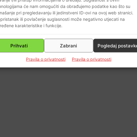
8
hnologijama će nam omogućiti da obrađujemo podatke kao što su
našanje pri pregledavanju ili jedinstveni ID-ovi na ovoj web stranici.
pristanak ili povlačenje suglasnosti može negativno utjecati na
ređene karakteristike i funkcije.
Prihvati
Zabrani
Pogledaj postavk
Pravila o privatnosti
Pravila o privatnosti