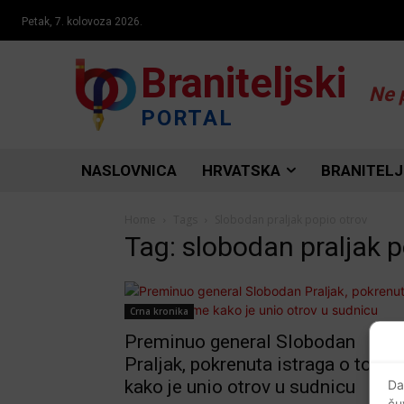
Petak, 7. kolovoza 2026.
Braniteljski
Ne 
PORTAL
NASLOVNICA
HRVATSKA
BRANITELJ
Home
Tags
Slobodan praljak popio otrov
Tag: slobodan praljak p
Crna kronika
Preminuo general Slobodan
Praljak, pokrenuta istraga o tome
kako je unio otrov u sudnicu
Da
ču