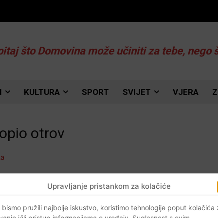
pitaj što Domovina može učiniti za tebe, nego 
I
KULTURA
SPORT
SVIJET
VJERA
Z
opio otrov
Upravljanje pristankom za kolačiće
 bismo pružili najbolje iskustvo, koristimo tehnologije poput kolačića
vanje i/ili pristup informacijama o uređaju. Suglasnost s ovim