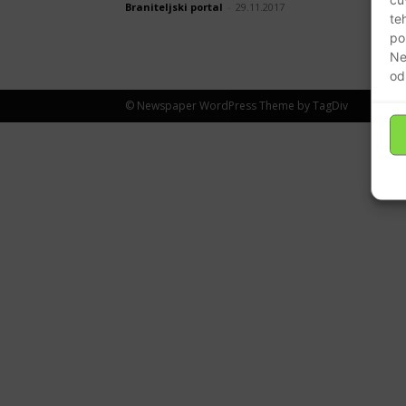
Braniteljski portal
-
29.11.2017
te
po
Ne
od
© Newspaper WordPress Theme by TagDiv