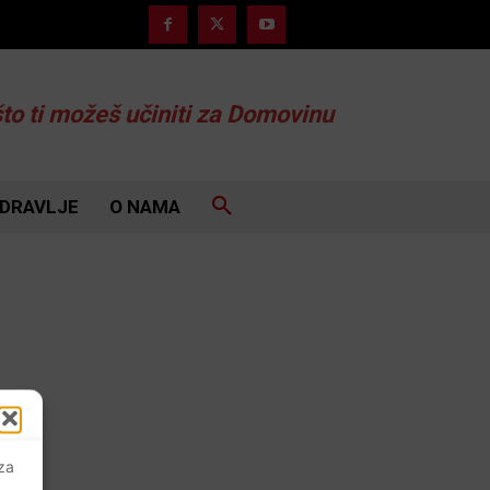
što ti možeš učiniti za Domovinu
DRAVLJE
O NAMA
 za