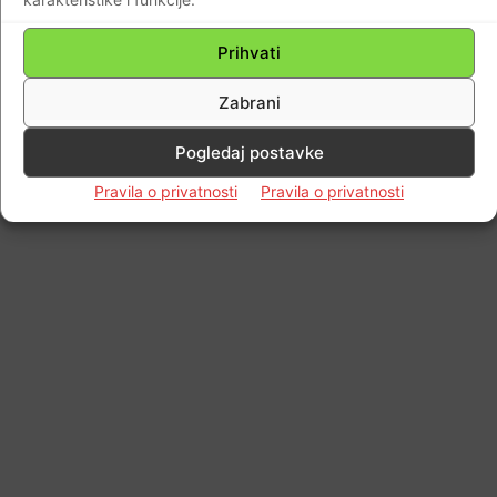
Impressum
Kontaktirajte nas
Pravila o privatnosti
© Newspaper WordPress Theme by TagDiv
Prihvati
Zabrani
Pogledaj postavke
Pravila o privatnosti
Pravila o privatnosti