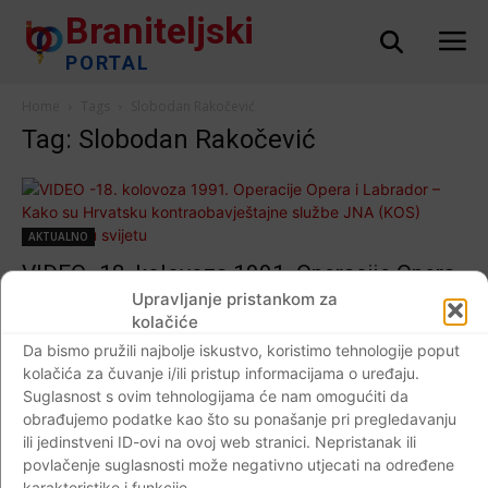
Braniteljski
PORTAL
Home
Tags
Slobodan Rakočević
Tag: Slobodan Rakočević
AKTUALNO
VIDEO -18. kolovoza 1991. Operacije Opera
i Labrador – Kako su Hrvatsku
Upravljanje pristankom za
kolačiće
kontraobavještajne službe JNA (KOS)
Da bismo pružili najbolje iskustvo, koristimo tehnologije poput
ocrnjivali u svijetu
kolačića za čuvanje i/ili pristup informacijama o uređaju.
Braniteljski portal
-
18.08.2019
0
Suglasnost s ovim tehnologijama će nam omogućiti da
obrađujemo podatke kao što su ponašanje pri pregledavanju
ili jedinstveni ID-ovi na ovoj web stranici. Nepristanak ili
povlačenje suglasnosti može negativno utjecati na određene
karakteristike i funkcije.