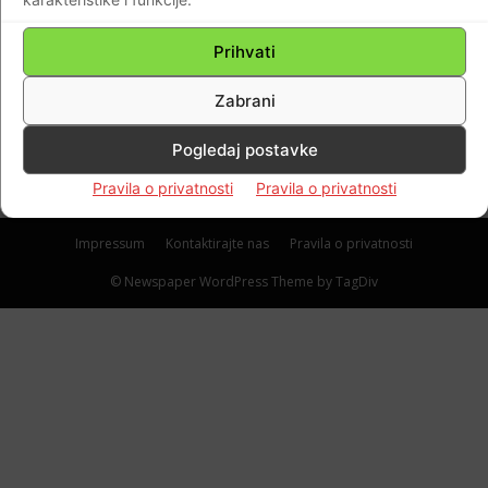
AKTUALNO
ZIMSKE OI-Snowboarderica Lea Jugovac je
Prihvati
na kvalifikacijama u big airu završila na 28.
Zabrani
mjestu.Čestitke Lei na olimpijskom debiju!
Braniteljski portal
-
14.02.2022
0
Pogledaj postavke
Pravila o privatnosti
Pravila o privatnosti
Impressum
Kontaktirajte nas
Pravila o privatnosti
© Newspaper WordPress Theme by TagDiv