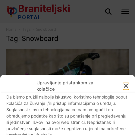
Braniteljski
PORTAL
Home
Tags
Snowboard
Tag: Snowboard
Upravljanje pristankom za
kolačiće
Da bismo pružili najbolje iskustvo, koristimo tehnologije poput
kolačića za čuvanje i/ili pristup informacijama o uređaju.
Suglasnost s ovim tehnologijama će nam omogućiti da
obrađujemo podatke kao što su ponašanje pri pregledavanju
ili jedinstveni ID-ovi na ovoj web stranici. Nepristanak ili
povlačenje suglasnosti može negativno utjecati na određene
karakteristike i funkcije.