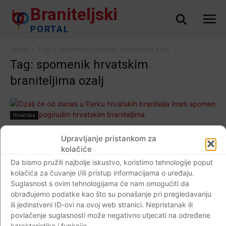
Braniteljski
PORTAL
Home
Tags
Spomenik hrvatskim braniteljima ozalj
Tag: spomenik hrvatskim
braniteljima ozalj
Hrvatska
Ozalj će od danas u Parku hrvatskih
Upravljanje pristankom za
branitelja imati spomen obilježje poginulim
kolačiće
hrvatskim braniteljima
Da bismo pružili najbolje iskustvo, koristimo tehnologije poput
Braniteljski portal
-
05.08.2017
0
kolačića za čuvanje i/ili pristup informacijama o uređaju.
Suglasnost s ovim tehnologijama će nam omogućiti da
obrađujemo podatke kao što su ponašanje pri pregledavanju
ili jedinstveni ID-ovi na ovoj web stranici. Nepristanak ili
povlačenje suglasnosti može negativno utjecati na određene
Impressum
Kontaktirajte nas
Pravila o privatnosti
karakteristike i funkcije.