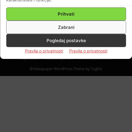
LJUDI UBIJANI I BAČENI U PREKO 130
JAMA (Svjedočanstvo djelatnika Vojne
Prihvati
OZNA-e)
Zabrani
Braniteljski portal
-
22.05.2021
0
Pogledaj postavke
Pravila o privatnosti
Pravila o privatnosti
Impressum
Kontaktirajte nas
Pravila o privatnosti
© Newspaper WordPress Theme by TagDiv