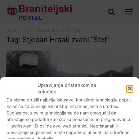
Braniteljski
PORTAL
Home
Tags
Stjepan Hršak zvani “Štef”
Tag: Stjepan Hršak zvani “Štef”
Upravljanje pristankom za
kolačiće
Da bismo pružili najbolje iskustvo, koristimo tehnologije poput
kolačića za čuvanje i/ili pristup informacijama o uređaju.
Suglasnost s ovim tehnologijama će nam omogućiti da
obrađujemo podatke kao što su ponašanje pri pregledavanju
ili jedinstveni ID-ovi na ovoj web stranici. Nepristanak ili
AKTUALNO
povlačenje suglasnosti može negativno utjecati na određene
LOGOR ĐURMANEC IZ KOGA SU ODVOĐENI
karakteristike i funkcije.