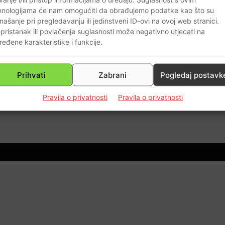
hnologijama će nam omogućiti da obrađujemo podatke kao što su
našanje pri pregledavanju ili jedinstveni ID-ovi na ovoj web stranici.
pristanak ili povlačenje suglasnosti može negativno utjecati na
ređene karakteristike i funkcije.
Prihvati
Zabrani
Pogledaj postavk
Pravila o privatnosti
Pravila o privatnosti
0