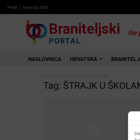
Petak, 7. kolovoza 2026.
Braniteljski
Ne 
PORTAL
NASLOVNICA
HRVATSKA
BRANITELJ
Home
Tags
ŠTRAJK U ŠKOLAMA
Tag: ŠTRAJK U ŠKOL
Da
ču