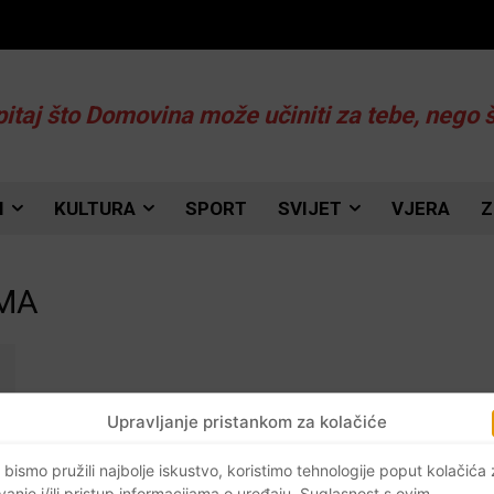
pitaj što Domovina može učiniti za tebe, nego 
I
KULTURA
SPORT
SVIJET
VJERA
Z
AMA
Upravljanje pristankom za kolačiće
 bismo pružili najbolje iskustvo, koristimo tehnologije poput kolačića
vanje i/ili pristup informacijama o uređaju. Suglasnost s ovim