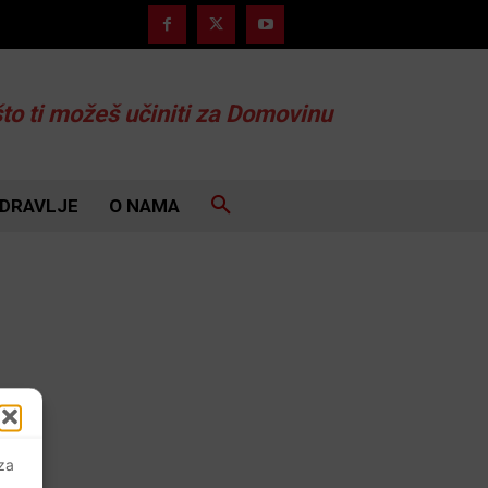
što ti možeš učiniti za Domovinu
DRAVLJE
O NAMA
 za