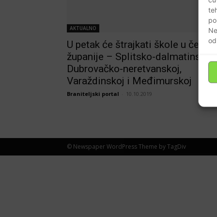
te
po
AKTUALNO
Ne
od
U petak će štrajkati škole u četiri
županije – Splitsko-dalmatinskoj,
Dubrovačko-neretvanskoj,
Varaždinskoj i Međimurskoj
Braniteljski portal
-
10.10.2019
© Newspaper WordPress Theme by TagDiv