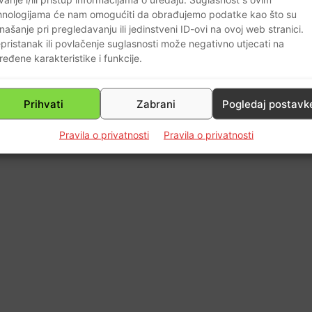
hnologijama će nam omogućiti da obrađujemo podatke kao što su
našanje pri pregledavanju ili jedinstveni ID-ovi na ovoj web stranici.
pristanak ili povlačenje suglasnosti može negativno utjecati na
ređene karakteristike i funkcije.
Prihvati
Zabrani
Pogledaj postavk
Pravila o privatnosti
Pravila o privatnosti