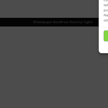
te
po
Ne
od
© Newspaper WordPress Theme by TagDiv