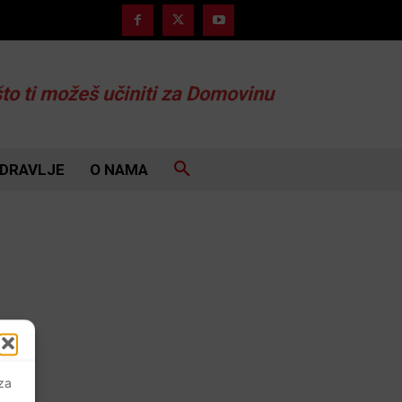
što ti možeš učiniti za Domovinu
DRAVLJE
O NAMA
 za