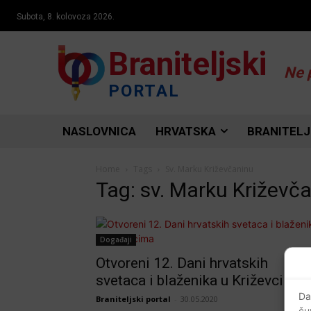
Subota, 8. kolovoza 2026.
Braniteljski
Ne 
PORTAL
NASLOVNICA
HRVATSKA
BRANITELJ
Home
Tags
Sv. Marku Križevčaninu
Tag: sv. Marku Križevč
Događaji
Otvoreni 12. Dani hrvatskih
svetaca i blaženika u Križevcima
Da
Braniteljski portal
-
30.05.2020
ču