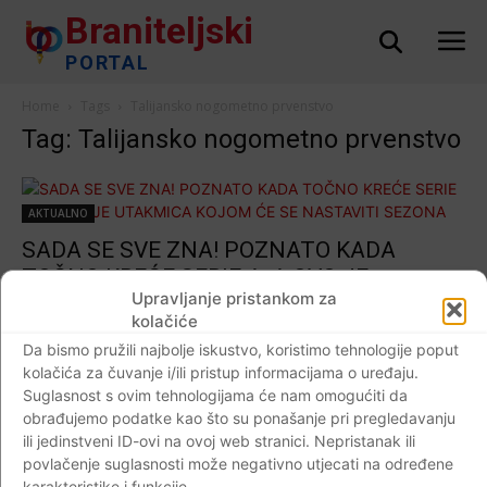
Braniteljski
PORTAL
Home
Tags
Talijansko nogometno prvenstvo
Tag: Talijansko nogometno prvenstvo
AKTUALNO
SADA SE SVE ZNA! POZNATO KADA
TOČNO KREĆE SERIE A, A OVO JE
Upravljanje pristankom za
UTAKMICA KOJOM ĆE SE NASTAVITI
kolačiće
SEZONA
Da bismo pružili najbolje iskustvo, koristimo tehnologije poput
Braniteljski portal
-
01.06.2020
0
kolačića za čuvanje i/ili pristup informacijama o uređaju.
Suglasnost s ovim tehnologijama će nam omogućiti da
obrađujemo podatke kao što su ponašanje pri pregledavanju
ili jedinstveni ID-ovi na ovoj web stranici. Nepristanak ili
povlačenje suglasnosti može negativno utjecati na određene
Impressum
Kontaktirajte nas
Pravila o privatnosti
karakteristike i funkcije.