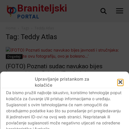
Braniteljski
PORTAL
Home
Tags
Teddy Atlas
Tag: Teddy Atlas
Događaji
(FOTO) Poznati sudac navukao bijes
javnosti i stručnjaka: ‘Pogledajte ovu
Upravljanje pristankom za
fotografiju, ovo je bolesno…’
kolačiće
Braniteljski portal
-
20.10.2020
0
Da bismo pružili najbolje iskustvo, koristimo tehnologije poput
kolačića za čuvanje i/ili pristup informacijama o uređaju.
Suglasnost s ovim tehnologijama će nam omogućiti da
obrađujemo podatke kao što su ponašanje pri pregledavanju
ili jedinstveni ID-ovi na ovoj web stranici. Nepristanak ili
Impressum
Kontaktirajte nas
Pravila o privatnosti
povlačenje suglasnosti može negativno utjecati na određene
© Newspaper WordPress Theme by TagDiv
karakteristike i funkcije.