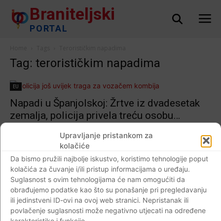
Braniteljski
PORTAL
Home
Tags
Terorističkim napadima
Tag: terorističkim napadima
EU
Napadi u Španjolskoj: Žrtve iz dvadesetak
zemalja, policija privela treću osobu…
Braniteljski portal
-
18.08.2017
0
Upravljanje pristankom za
kolačiće
Da bismo pružili najbolje iskustvo, koristimo tehnologije poput
kolačića za čuvanje i/ili pristup informacijama o uređaju.
Impressum
Kontaktirajte nas
Pravila o privatnosti
Suglasnost s ovim tehnologijama će nam omogućiti da
obrađujemo podatke kao što su ponašanje pri pregledavanju
© Newspaper WordPress Theme by TagDiv
ili jedinstveni ID-ovi na ovoj web stranici. Nepristanak ili
povlačenje suglasnosti može negativno utjecati na određene
karakteristike i funkcije.