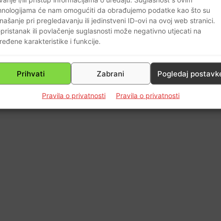
hnologijama će nam omogućiti da obrađujemo podatke kao što su
našanje pri pregledavanju ili jedinstveni ID-ovi na ovoj web stranici.
0
pristanak ili povlačenje suglasnosti može negativno utjecati na
ređene karakteristike i funkcije.
Prihvati
Zabrani
Pogledaj postavk
Pravila o privatnosti
Pravila o privatnosti