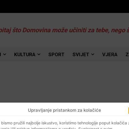
pitaj što Domovina može učiniti za tebe, nego 
I
KULTURA
SPORT
SVIJET
VJERA
Z
Upravljanje pristankom za kolačiće
 bismo pružili najbolje iskustvo, koristimo tehnologije poput kolačića
vanje i/ili pristup informacijama o uređaju. Suglasnost s ovim