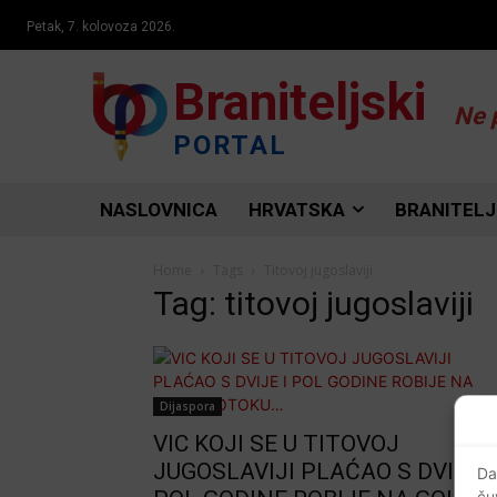
Petak, 7. kolovoza 2026.
Braniteljski
Ne 
PORTAL
NASLOVNICA
HRVATSKA
BRANITELJ
Home
Tags
Titovoj jugoslaviji
Tag: titovoj jugoslaviji
Dijaspora
VIC KOJI SE U TITOVOJ
JUGOSLAVIJI PLAĆAO S DVIJE I
Da
ču