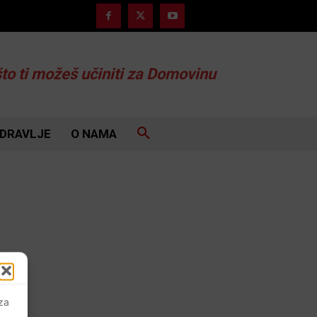
što ti možeš učiniti za Domovinu
DRAVLJE
O NAMA
 za