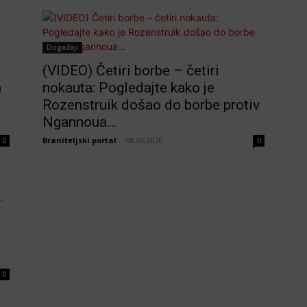
Događaji
(VIDEO) Četiri borbe – četiri
a
nokauta: Pogledajte kako je
Rozenstruik došao do borbe protiv
Ngannoua…
Braniteljski portal
-
08.05.2020
0
0
0