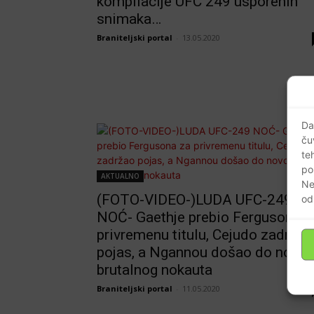
kompilacije UFC 249 usporenih
snimaka…
Braniteljski portal
-
13.05.2020
Da
ču
te
po
AKTUALNO
Ne
(FOTO-VIDEO-)LUDA UFC-249
od
NOĆ- Gaethje prebio Fergusona z
privremenu titulu, Cejudo zadržao
pojas, a Ngannou došao do novo
brutalnog nokauta
Braniteljski portal
-
11.05.2020