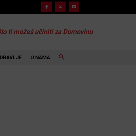
što ti možeš učiniti za Domovinu
DRAVLJE
O NAMA