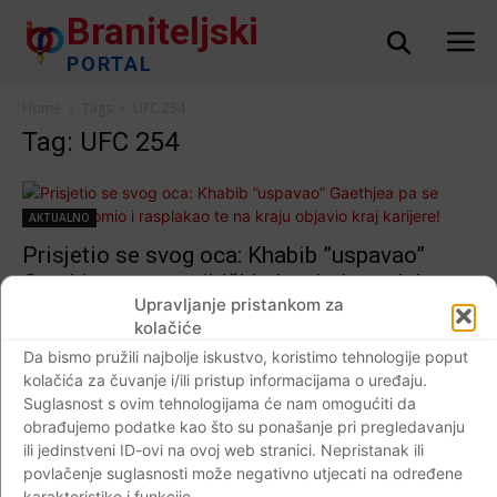
Braniteljski
PORTAL
Home
Tags
UFC 254
Tag: UFC 254
AKTUALNO
Prisjetio se svog oca: Khabib ”uspavao”
Gaethjea pa se psihički slomio i rasplakao
Upravljanje pristankom za
te na kraju objavio kraj karijere!
kolačiće
Braniteljski portal
-
24.10.2020
0
Da bismo pružili najbolje iskustvo, koristimo tehnologije poput
kolačića za čuvanje i/ili pristup informacijama o uređaju.
Suglasnost s ovim tehnologijama će nam omogućiti da
obrađujemo podatke kao što su ponašanje pri pregledavanju
Događaji
ili jedinstveni ID-ovi na ovoj web stranici. Nepristanak ili
(VIDEO)PRED SUBOTNJI SPEKTAKL:
povlačenje suglasnosti može negativno utjecati na određene
karakteristike i funkcije.