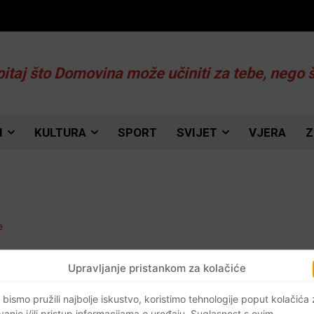
pitaj što Domovina može učiniti za tebe, nego 
I
KULTURA
SPORT
SVIJET
VJERA
Z
Upravljanje pristankom za kolačiće
as
 bismo pružili najbolje iskustvo, koristimo tehnologije poput kolačića
vanje i/ili pristup informacijama o uređaju. Suglasnost s ovim