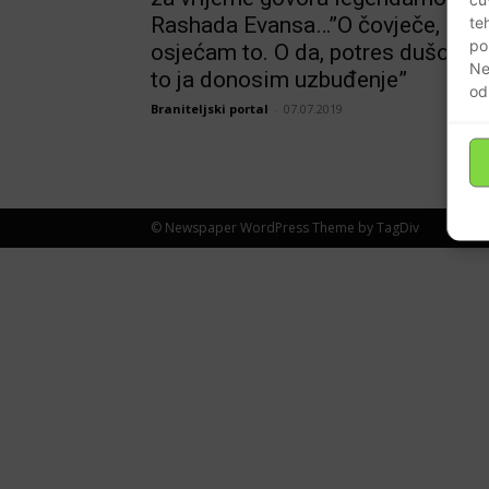
Rashada Evansa…”O čovječe,
te
po
osjećam to. O da, potres dušo. Hej
Ne
to ja donosim uzbuđenje”
od
Braniteljski portal
-
07.07.2019
© Newspaper WordPress Theme by TagDiv