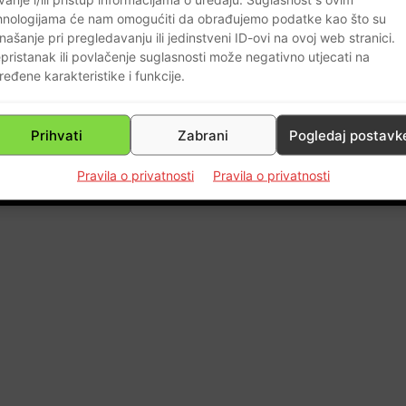
hnologijama će nam omogućiti da obrađujemo podatke kao što su
našanje pri pregledavanju ili jedinstveni ID-ovi na ovoj web stranici.
,
pristanak ili povlačenje suglasnosti može negativno utjecati na
ređene karakteristike i funkcije.
0
Prihvati
Zabrani
Pogledaj postavk
Pravila o privatnosti
Pravila o privatnosti