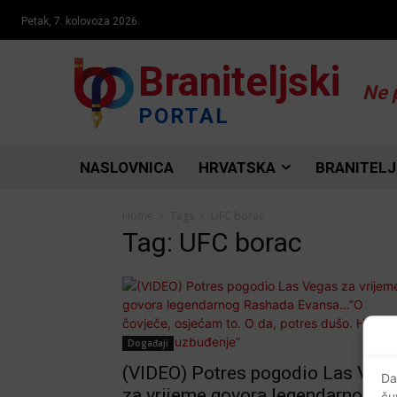
Petak, 7. kolovoza 2026.
Braniteljski
Ne 
PORTAL
NASLOVNICA
HRVATSKA
BRANITELJ
Home
Tags
UFC borac
Tag: UFC borac
Događaji
(VIDEO) Potres pogodio Las Veg
Da
za vrijeme govora legendarnog
ču