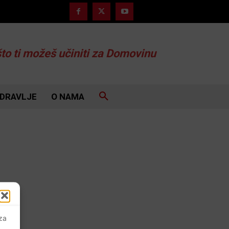
što ti možeš učiniti za Domovinu
DRAVLJE
O NAMA
 za