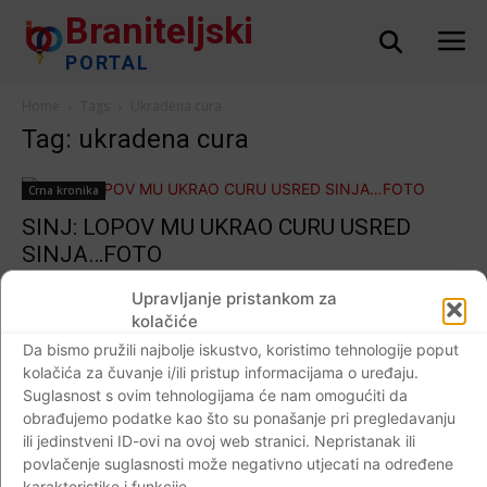
Braniteljski
PORTAL
Home
Tags
Ukradena cura
Tag: ukradena cura
Crna kronika
SINJ: LOPOV MU UKRAO CURU USRED
SINJA…FOTO
Braniteljski portal
-
17.08.2019
0
Upravljanje pristankom za
kolačiće
Da bismo pružili najbolje iskustvo, koristimo tehnologije poput
kolačića za čuvanje i/ili pristup informacijama o uređaju.
Impressum
Kontaktirajte nas
Pravila o privatnosti
Suglasnost s ovim tehnologijama će nam omogućiti da
obrađujemo podatke kao što su ponašanje pri pregledavanju
© Newspaper WordPress Theme by TagDiv
ili jedinstveni ID-ovi na ovoj web stranici. Nepristanak ili
povlačenje suglasnosti može negativno utjecati na određene
karakteristike i funkcije.