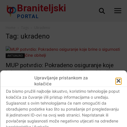
Braniteljski
PORTAL
Home
Tags
Ukradeno
Tag: ukradeno
AKTUALNO
MUP potvrdio: Pokradeno osiguranje koje
brine o sigurnosti predsjedničine obitelji
Upravljanje pristankom za
Braniteljski portal
-
16.08.2019
0
kolačiće
Da bismo pružili najbolje iskustvo, koristimo tehnologije poput
kolačića za čuvanje i/ili pristup informacijama o uređaju.
Suglasnost s ovim tehnologijama će nam omogućiti da
Impressum
Kontaktirajte nas
Pravila o privatnosti
obrađujemo podatke kao što su ponašanje pri pregledavanju
ili jedinstveni ID-ovi na ovoj web stranici. Nepristanak ili
© Newspaper WordPress Theme by TagDiv
povlačenje suglasnosti može negativno utjecati na određene
karakteristike i funkcije.