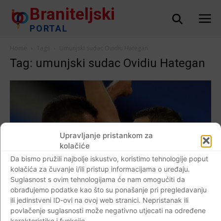
Braniteljski
PORTAL
Home
Tags
Umunjski sudac Ovidiu Hategan
Tag: umunjski sudac Ovidiu Hategan
Upravljanje pristankom za
kolačiće
Da bismo pružili najbolje iskustvo, koristimo tehnologije poput
kolačića za čuvanje i/ili pristup informacijama o uređaju.
Suglasnost s ovim tehnologijama će nam omogućiti da
obrađujemo podatke kao što su ponašanje pri pregledavanju
Dijaspora
ili jedinstveni ID-ovi na ovoj web stranici. Nepristanak ili
VIDEO Kada ovaj sudac sudi, Vatreni obično
povlačenje suglasnosti može negativno utjecati na određene
gube, ali večeras ne bi smjeli…Vatreni su
karakteristike i funkcije.