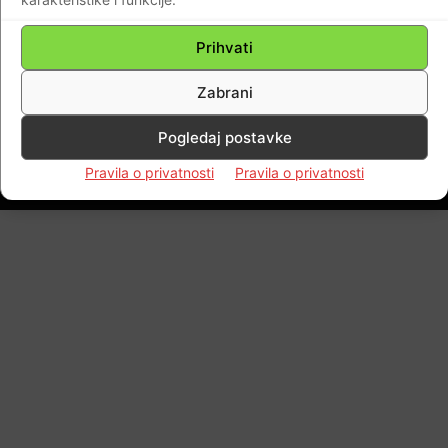
spremni ko” zapete puške…
Prihvati
Braniteljski portal
-
11.10.2021
0
Zabrani
Pogledaj postavke
Impressum
Kontaktirajte nas
Pravila o privatnosti
Pravila o privatnosti
Pravila o privatnosti
© Newspaper WordPress Theme by TagDiv