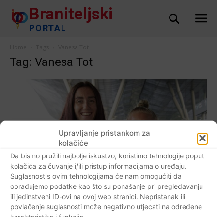
Braniteljski
PORTAL
Home
Tags
Vanesa Tot
Tag: Vanesa Tot
Upravljanje pristankom za
kolačiće
Da bismo pružili najbolje iskustvo, koristimo tehnologije poput
kolačića za čuvanje i/ili pristup informacijama o uređaju.
Suglasnost s ovim tehnologijama će nam omogućiti da
AKTUALNO
obrađujemo podatke kao što su ponašanje pri pregledavanju
ili jedinstveni ID-ovi na ovoj web stranici. Nepristanak ili
ZA TOKIO KRENULE DVIJE HRVATSKE
povlačenje suglasnosti može negativno utjecati na određene
SPORTAŠICE KOJE ĆE UĆI U POVIJESNE
karakteristike i funkcije.