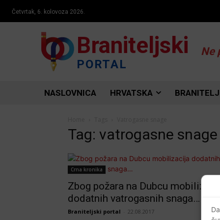
Četvrtak, 6. kolovoza 2026.
Braniteljski
Ne 
PORTAL
NASLOVNICA
HRVATSKA
BRANITELJ
Home
Tags
Vatrogasne snage
Tag: vatrogasne snage
Crna kronika
Zbog požara na Dubcu mobilizaci
dodatnih vatrogasnih snaga…
Da
Braniteljski portal
-
22.08.2017
ču