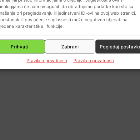
hnologijama će nam omogućiti da obrađujemo podatke kao što su
našanje pri pregledavanju ili jedinstveni ID-ovi na ovoj web stranici.
pristanak ili povlačenje suglasnosti može negativno utjecati na
ređene karakteristike i funkcije.
Prihvati
Zabrani
Pogledaj postavk
Pravila o privatnosti
Pravila o privatnosti