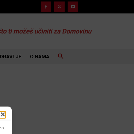
što ti možeš učiniti za Domovinu
DRAVLJE
O NAMA
 za