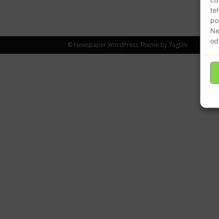
te
po
Ne
od
© Newspaper WordPress Theme by TagDiv