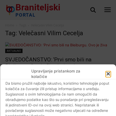
Braniteljski
PORTAL
Home
Tags
Velečasni Vilim Cecelja
Tag: Velečasni Vilim Cecelja
AKTUALNO
SVJEDOČANSTVO: ‘Prvi smo bili na
Bleiburgu. Ovo je živa istina…’
Upravljanje pristankom za
Braniteljski portal
-
16.05.2020
0
kolačiće
Da bismo pružili najbolje iskustvo, koristimo tehnologije poput
kolačića za čuvanje i/ili pristup informacijama o uređaju.
Suglasnost s ovim tehnologijama će nam omogućiti da
Dijaspora
obrađujemo podatke kao što su ponašanje pri pregledavanju
SVJEDOČANSTVO: ‘Prvi smo bili na
ili jedinstveni ID-ovi na ovoj web stranici. Nepristanak ili
Bleiburgu. Ovo je živa istina…’Roditelji nikad
povlačenje suglasnosti može negativno utjecati na određene
karakteristike i funkcije.