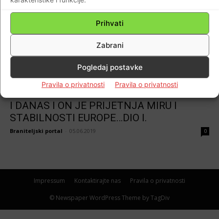
Prihvati
Zabrani
Pogledaj postavke
Domovina
Pravila o privatnosti
Pravila o privatnosti
VELIKOSRPSKI GENOCIDNI PROJEKT ŽIVI
I DANAS I ON JE PRIJETNJA MIRU I
STABILNOSTI EUROPE…DIO I.
Braniteljski portal
-
05.06.2019
0
Impressum
Kontaktirajte nas
Pravila o privatnosti
© Newspaper WordPress Theme by TagDiv