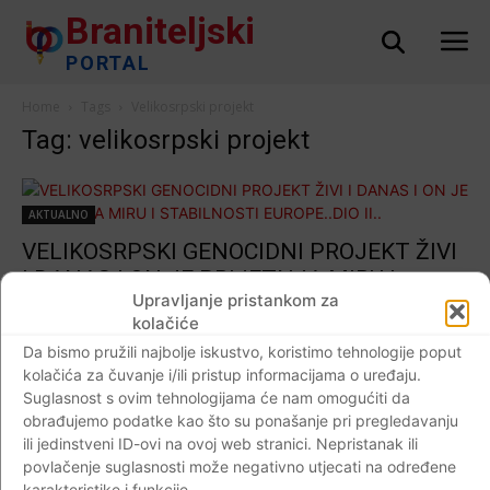
Braniteljski
PORTAL
Home
Tags
Velikosrpski projekt
Tag: velikosrpski projekt
AKTUALNO
VELIKOSRPSKI GENOCIDNI PROJEKT ŽIVI
I DANAS I ON JE PRIJETNJA MIRU I
Upravljanje pristankom za
STABILNOSTI EUROPE..DIO II..
kolačiće
Braniteljski portal
-
06.06.2019
0
Da bismo pružili najbolje iskustvo, koristimo tehnologije poput
kolačića za čuvanje i/ili pristup informacijama o uređaju.
Suglasnost s ovim tehnologijama će nam omogućiti da
obrađujemo podatke kao što su ponašanje pri pregledavanju
ili jedinstveni ID-ovi na ovoj web stranici. Nepristanak ili
povlačenje suglasnosti može negativno utjecati na određene
karakteristike i funkcije.