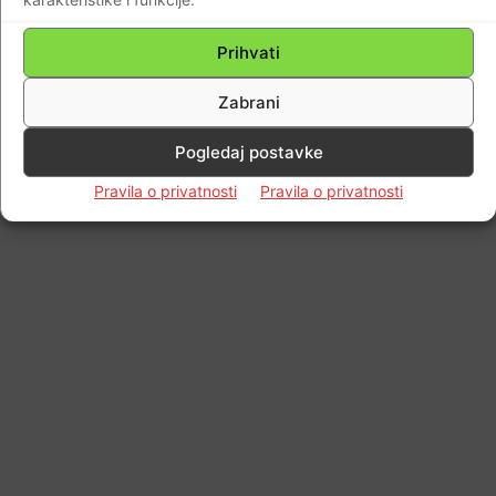
Impressum
Kontaktirajte nas
Pravila o privatnosti
© Newspaper WordPress Theme by TagDiv
Prihvati
Zabrani
Pogledaj postavke
Pravila o privatnosti
Pravila o privatnosti