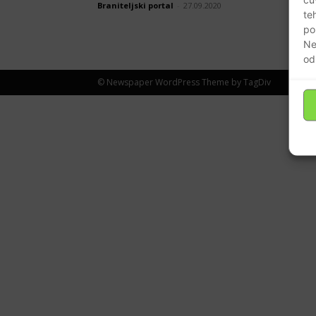
Braniteljski portal
-
27.09.2020
te
po
Ne
od
© Newspaper WordPress Theme by TagDiv