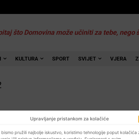
pitaj što Domovina može učiniti za tebe, nego 
I
KULTURA
SPORT
SVIJET
VJERA
Z
2
Upravljanje pristankom za kolačiće
 bismo pružili najbolje iskustvo, koristimo tehnologije poput kolačića
vanje i/ili pristup informacijama o uređaju. Suglasnost s ovim