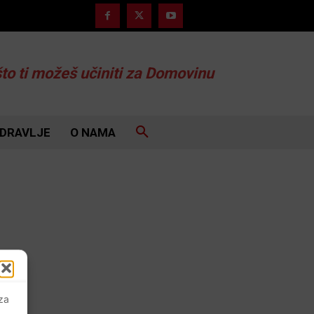
što ti možeš učiniti za Domovinu
DRAVLJE
O NAMA
 za