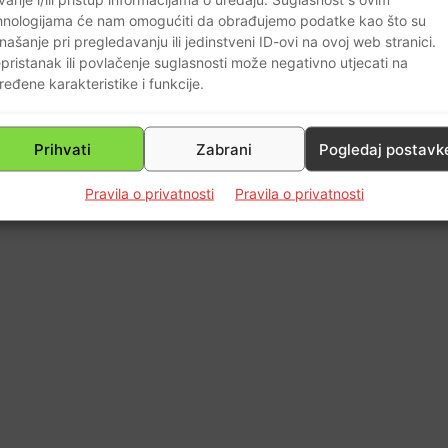
0
hnologijama će nam omogućiti da obrađujemo podatke kao što su
našanje pri pregledavanju ili jedinstveni ID-ovi na ovoj web stranici.
pristanak ili povlačenje suglasnosti može negativno utjecati na
ređene karakteristike i funkcije.
Prihvati
Zabrani
Pogledaj postavk
Pravila o privatnosti
Pravila o privatnosti