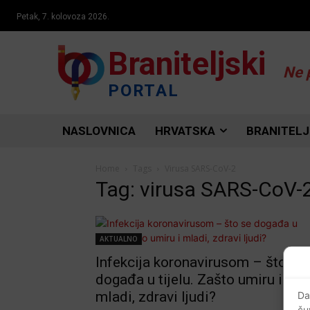
Petak, 7. kolovoza 2026.
Braniteljski
Ne 
PORTAL
NASLOVNICA
HRVATSKA
BRANITELJ
Home
Tags
Virusa SARS-CoV-2
Tag: virusa SARS-CoV-
AKTUALNO
Infekcija koronavirusom – što se
događa u tijelu. Zašto umiru i
mladi, zdravi ljudi?
Da
ču