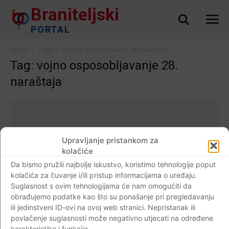
Braniteljski
PORTAL
Home
Tags
Vojno osposobljavanje 28. naraštaja
Tag: vojno osposobljavanje 28.
naraštaja
Upravljanje pristankom za
kolačiće
Da bismo pružili najbolje iskustvo, koristimo tehnologije poput
kolačića za čuvanje i/ili pristup informacijama o uređaju.
Suglasnost s ovim tehnologijama će nam omogućiti da
obrađujemo podatke kao što su ponašanje pri pregledavanju
ili jedinstveni ID-ovi na ovoj web stranici. Nepristanak ili
povlačenje suglasnosti može negativno utjecati na određene
AKTUALNO
karakteristike i funkcije.