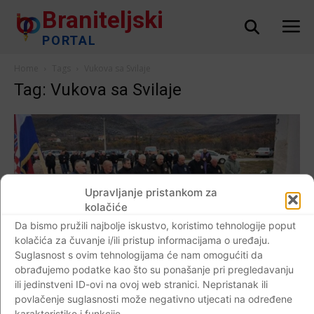
Braniteljski
PORTAL
Home
Tags
Vukova sa Svilaje
Tag: Vukova sa Svilaje
Upravljanje pristankom za
kolačiće
Da bismo pružili najbolje iskustvo, koristimo tehnologije poput
kolačića za čuvanje i/ili pristup informacijama o uređaju.
Suglasnost s ovim tehnologijama će nam omogućiti da
AKTUALNO
obrađujemo podatke kao što su ponašanje pri pregledavanju
ili jedinstveni ID-ovi na ovoj web stranici. Nepristanak ili
VUKOVI SA SVILAJE / Obilježena 30.
povlačenje suglasnosti može negativno utjecati na određene
obljetnica “Vukova sa Svilaje”, junaka
karakteristike i funkcije.