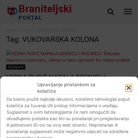
Braniteljski
PORTAL
Home
Tags
VUKOVARSKA KOLONA
Tag: VUKOVARSKA KOLONA
Dijaspora
VESNA PUSIĆ NAPALA DESNICU I
KOLINDU: Šokirala izjavom o Vukovaru…
Upravljanje pristankom za
kolačiće
Nikad si neću oprostiti što nisam probila
Da bismo pružili najbolje iskustvo, koristimo tehnologije poput
to…
kolačića za čuvanje i/ili pristup informacijama o uređaju.
Braniteljski portal
-
11.11.2018
65
Suglasnost s ovim tehnologijama će nam omogućiti da
obrađujemo podatke kao što su ponašanje pri pregledavanju
ili jedinstveni ID-ovi na ovoj web stranici. Nepristanak ili
povlačenje suglasnosti može negativno utjecati na određene
karakteristike i funkcije.