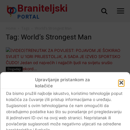
Braniteljski
PORTAL
Home
Tags
World’s Strongest Man
Tag: World’s Strongest Man
Događaji
(VIDEO)TRENUTAK ZA POVIJEST:
Upravljanje pristankom za
POJAVOM JE ŠOKIRAO SVIJET U ‘IGRI
kolačiće
PRIJESTOLJA’, A SADA JE IZVEO
Da bismo pružili najbolje iskustvo, koristimo tehnologije poput
kolačića za čuvanje i/ili pristup informacijama o uređaju.
SPORTSKO ČUDO! Jedan od najvećih i
Suglasnost s ovim tehnologijama će nam omogućiti da
najjačih ljudi na svijetu srušio svjetski
obrađujemo podatke kao što su ponašanje pri pregledavanju
rekord…
ili jedinstveni ID-ovi na ovoj web stranici. Nepristanak ili
Braniteljski portal
-
03.05.2020
0
povlačenje suglasnosti može negativno utjecati na određene
karakteristike i funkcije.