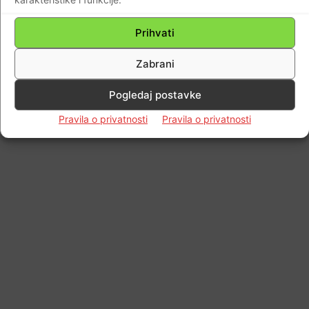
Prihvati
Impressum
Kontaktirajte nas
Pravila o privatnosti
Zabrani
© Newspaper WordPress Theme by TagDiv
Pogledaj postavke
Pravila o privatnosti
Pravila o privatnosti