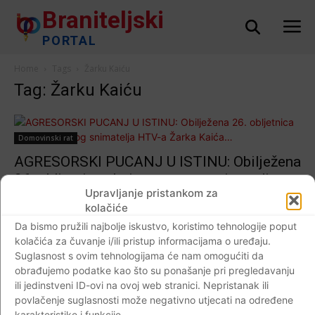
Braniteljski
PORTAL
Home
Tags
Žarku Kaiću
Tag: Žarku Kaiću
Domovinski rat
AGRESORSKI PUCANJ U ISTINU: Obilježena
26. obljetnica ubojstva ratnog snimatelja
Upravljanje pristankom za
HTV-a Žarka Kaića…
kolačiće
Braniteljski portal
-
28.08.2017
3
Da bismo pružili najbolje iskustvo, koristimo tehnologije poput
kolačića za čuvanje i/ili pristup informacijama o uređaju.
Suglasnost s ovim tehnologijama će nam omogućiti da
obrađujemo podatke kao što su ponašanje pri pregledavanju
ili jedinstveni ID-ovi na ovoj web stranici. Nepristanak ili
Impressum
Kontaktirajte nas
Pravila o privatnosti
povlačenje suglasnosti može negativno utjecati na određene
© Newspaper WordPress Theme by TagDiv
karakteristike i funkcije.