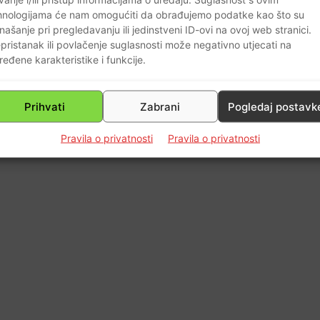
1
hnologijama će nam omogućiti da obrađujemo podatke kao što su
našanje pri pregledavanju ili jedinstveni ID-ovi na ovoj web stranici.
pristanak ili povlačenje suglasnosti može negativno utjecati na
ređene karakteristike i funkcije.
Prihvati
Zabrani
Pogledaj postavk
Pravila o privatnosti
Pravila o privatnosti