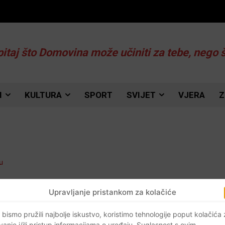
pitaj što Domovina može učiniti za tebe, nego 
I
KULTURA
SPORT
SVIJET
VJERA
Z
Upravljanje pristankom za kolačiće
a
 bismo pružili najbolje iskustvo, koristimo tehnologije poput kolačića
vanje i/ili pristup informacijama o uređaju. Suglasnost s ovim