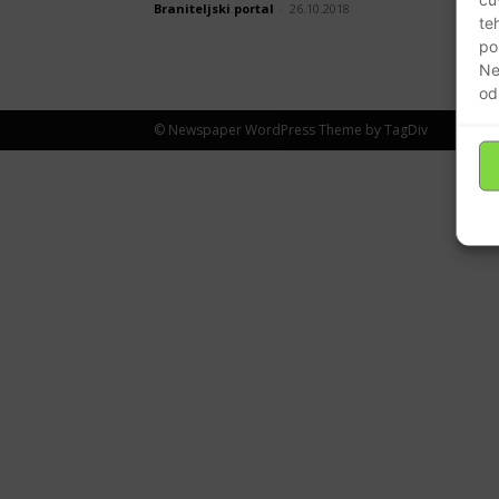
Braniteljski portal
-
26.10.2018
te
po
Ne
od
© Newspaper WordPress Theme by TagDiv