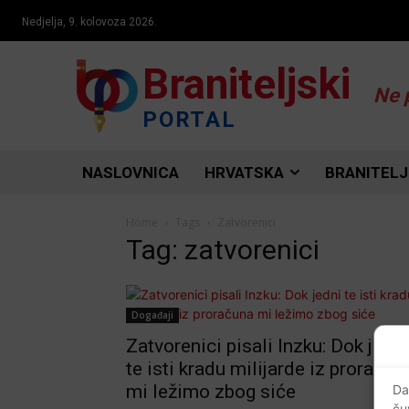
Nedjelja, 9. kolovoza 2026.
Braniteljski
Ne 
PORTAL
NASLOVNICA
HRVATSKA
BRANITELJ
Home
Tags
Zatvorenici
Tag: zatvorenici
Događaji
Zatvorenici pisali Inzku: Dok jedni
te isti kradu milijarde iz proračun
mi ležimo zbog siće
Da
ču