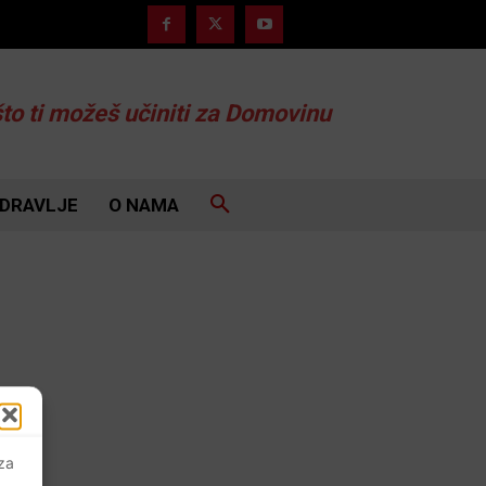
što ti možeš učiniti za Domovinu
DRAVLJE
O NAMA
 za