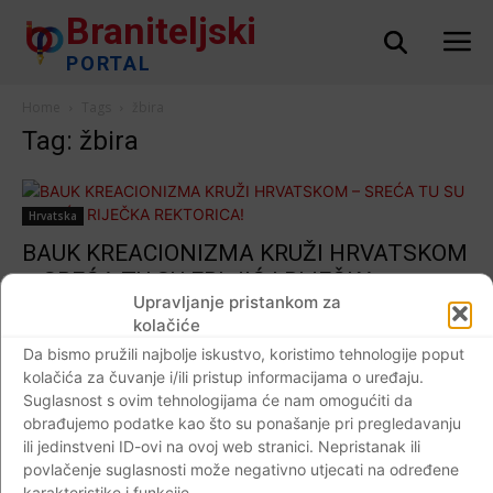
Braniteljski
PORTAL
Home
Tags
žbira
Tag: žbira
Hrvatska
BAUK KREACIONIZMA KRUŽI HRVATSKOM
– SREĆA TU SU FRLJIĆ I RIJEČKA
Upravljanje pristankom za
REKTORICA!
kolačiće
Braniteljski portal
-
17.03.2019
0
Da bismo pružili najbolje iskustvo, koristimo tehnologije poput
kolačića za čuvanje i/ili pristup informacijama o uređaju.
Suglasnost s ovim tehnologijama će nam omogućiti da
obrađujemo podatke kao što su ponašanje pri pregledavanju
ili jedinstveni ID-ovi na ovoj web stranici. Nepristanak ili
Impressum
Kontaktirajte nas
Pravila o privatnosti
povlačenje suglasnosti može negativno utjecati na određene
© Newspaper WordPress Theme by TagDiv
karakteristike i funkcije.