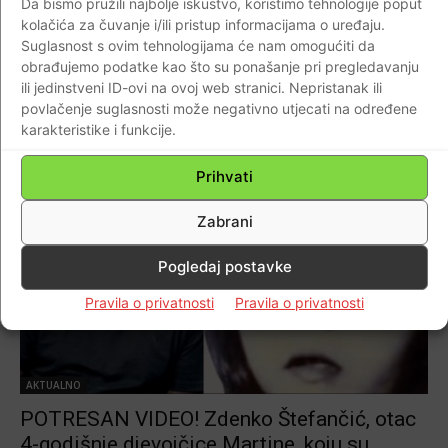
Da bismo pružili najbolje iskustvo, koristimo tehnologije poput
stradala 15-godišnja djevojčica Gracuela
kolačića za čuvanje i/ili pristup informacijama o uređaju.
Jelić. Zdenko Štefančić pripadnik ZNG-a 4.
Suglasnost s ovim tehnologijama će nam omogućiti da
bojne 3. brigade pokušao je zaustaviti
obrađujemo podatke kao što su ponašanje pri pregledavanju
ili jedinstveni ID-ovi na ovoj web stranici. Nepristanak ili
obilno krvarenje pogođene djevojčice…
povlačenje suglasnosti može negativno utjecati na određene
Braniteljski portal
-
26.09.2022
0
karakteristike i funkcije.
Prihvati
Zabrani
Pogledaj postavke
Pravila o privatnosti
Pravila o privatnosti
AKTUALNO
POTRESAN VIDEO! Zdenko Štefančić, otac
4-godišnje djevojčice Martine, koju su