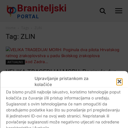
Braniteljski
PORTAL
Home
Tags
ZLIN
Tag: ZLIN
AKTUALNO
VELIKA TRAGEDIJA! MORH: Poginula dva
pilota Hrvatskog ratnog zrakoplovstva u
Upravljanje pristankom za
kolačiće
padu školskog zrakoplova ZLIN242L,kod
Da bismo pružili najbolje iskustvo, koristimo tehnologije poput
Zadra…
kolačića za čuvanje i/ili pristup informacijama o uređaju.
Braniteljski portal
-
07.05.2020
0
Suglasnost s ovim tehnologijama će nam omogućiti da
obrađujemo podatke kao što su ponašanje pri pregledavanju
ili jedinstveni ID-ovi na ovoj web stranici. Nepristanak ili
povlačenje suglasnosti može negativno utjecati na određene
karakteristike i funkcije.