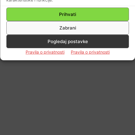
Impressum
Kontaktirajte nas
Pravila o privatnosti
© Newspaper WordPress Theme by TagDiv
Prihvati
Zabrani
Pogledaj postavke
Pravila o privatnosti
Pravila o privatnosti