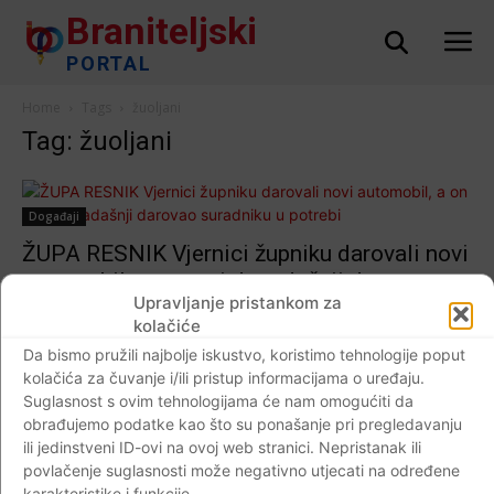
Braniteljski
PORTAL
Home
Tags
žuoljani
Tag: žuoljani
Događaji
ŽUPA RESNIK Vjernici župniku darovali novi
automobil, a on svoj dosadašnji darovao
Upravljanje pristankom za
suradniku u potrebi
kolačiće
Braniteljski portal
-
04.05.2020
0
Da bismo pružili najbolje iskustvo, koristimo tehnologije poput
kolačića za čuvanje i/ili pristup informacijama o uređaju.
Suglasnost s ovim tehnologijama će nam omogućiti da
obrađujemo podatke kao što su ponašanje pri pregledavanju
ili jedinstveni ID-ovi na ovoj web stranici. Nepristanak ili
Impressum
Kontaktirajte nas
Pravila o privatnosti
povlačenje suglasnosti može negativno utjecati na određene
© Newspaper WordPress Theme by TagDiv
karakteristike i funkcije.