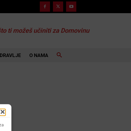
što ti možeš učiniti za Domovinu
DRAVLJE
O NAMA
 za