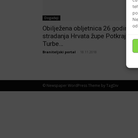
te
po
Događaji
Ne
od
Obilježena obljetnica 26 godina o
stradanja Hrvata župe Potkraj i
Turbe…
Braniteljski portal
-
18.11.2018
© Newspaper WordPress Theme by TagDiv