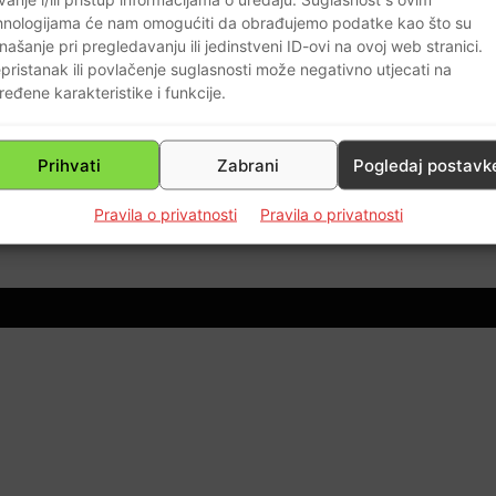
hnologijama će nam omogućiti da obrađujemo podatke kao što su
našanje pri pregledavanju ili jedinstveni ID-ovi na ovoj web stranici.
pristanak ili povlačenje suglasnosti može negativno utjecati na
ređene karakteristike i funkcije.
d
Prihvati
Zabrani
Pogledaj postavk
0
Pravila o privatnosti
Pravila o privatnosti