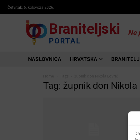
Četvrtak, 6. kolovoza 2026.
Braniteljski
Ne 
PORTAL
NASLOVNICA
HRVATSKA
BRANITELJ
Home
Tags
župnik don Nikola Lovrić
Tag: župnik don Nikola 
Da
ču