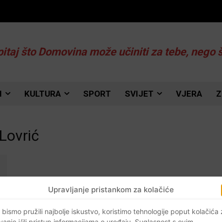
pitaj što Domovina može učiniti za tebe, nego 
I
KULTURA
SPORT
SVIJET
VJERA
Z
Lovrić
Upravljanje pristankom za kolačiće
 bismo pružili najbolje iskustvo, koristimo tehnologije poput kolačića
vanje i/ili pristup informacijama o uređaju. Suglasnost s ovim