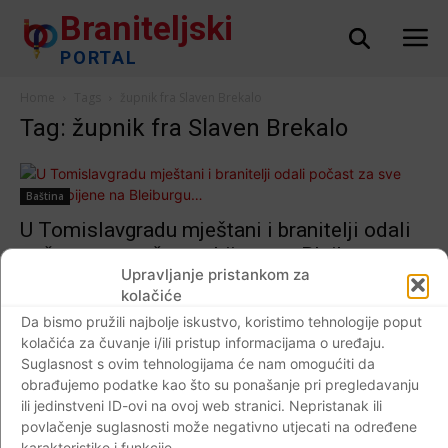
Braniteljski
PORTAL
Home
Tags
župnik fra Slaven Brekalo
Tag: župnik fra Slaven Brekalo
Baština
U Tomislavgradu mještani i branitelji odali
počast za sve žrtve ubijene na Bleiburgu…
Upravljanje pristankom za
Braniteljski portal
-
17.05.2020
0
kolačiće
Da bismo pružili najbolje iskustvo, koristimo tehnologije poput
kolačića za čuvanje i/ili pristup informacijama o uređaju.
Suglasnost s ovim tehnologijama će nam omogućiti da
Impressum
Kontaktirajte nas
Pravila o privatnosti
obrađujemo podatke kao što su ponašanje pri pregledavanju
ili jedinstveni ID-ovi na ovoj web stranici. Nepristanak ili
© Newspaper WordPress Theme by TagDiv
povlačenje suglasnosti može negativno utjecati na određene
karakteristike i funkcije.