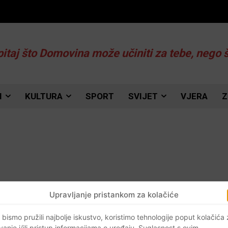
pitaj što Domovina može učiniti za tebe, nego 
I
KULTURA
SPORT
SVIJET
VJERA
Z
Upravljanje pristankom za kolačiće
0
 bismo pružili najbolje iskustvo, koristimo tehnologije poput kolačića
vanje i/ili pristup informacijama o uređaju. Suglasnost s ovim