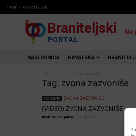
Petak, 7. kolovoza 2026.
Braniteljski
Ne 
PORTAL
NASLOVNICA
HRVATSKA
BRANITELJ
Home
Tags
Zvona zazvoniše
Tag: zvona zazvoniše
AKTUALNO
(VIDEO) ZVONA ZAZVONIŠE
Braniteljski portal
-
01.08.2019
Da
ču