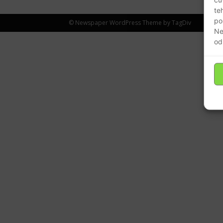
te
po
© Newspaper WordPress Theme by TagDiv
Ne
od