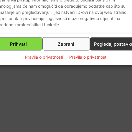
hnologijama će nam omogućiti da obrađujemo podatke kao što su
našanje pri pregledavanju ili jedinstveni ID-ovi na ovoj web stranici.
pristanak ili povlačenje suglasnosti može negativno utjecati na
ređene karakteristike i funkcije.
Prihvati
Zabrani
Pogledaj postavk
Pravila o privatnosti
Pravila o privatnosti