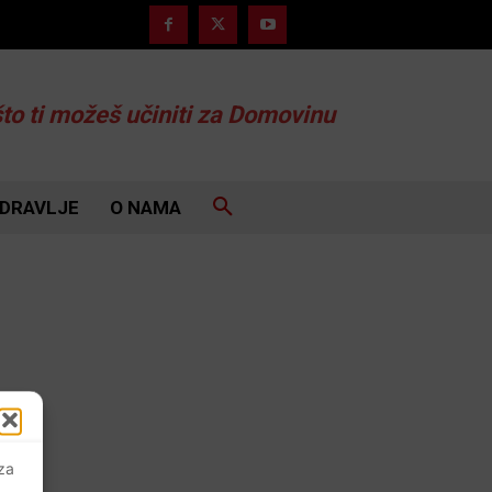
što ti možeš učiniti za Domovinu
DRAVLJE
O NAMA
 za