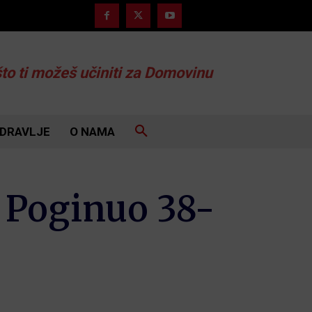
što ti možeš učiniti za Domovinu
DRAVLJE
O NAMA
 Poginuo 38-