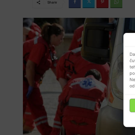
Share
Da
ču
te
po
Ne
od