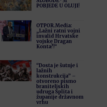
SLOBODE · 31′
POBJEDE U OLUJI!
OTPOR.Media:
„Lažni ratni vojni
invalid Hrvatske
vojske Dragan
Konta?!“
“Dosta je šutnje i
lažnih
konstrukcija” –
otvoreno pismo
braniteljskih
udruga Splita i
županije državnom
vrhu