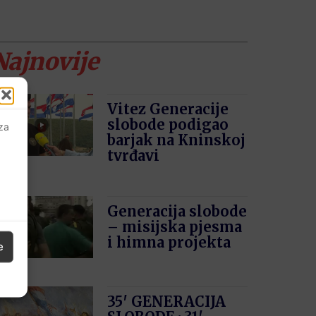
Najnovije
Vitez Generacije
slobode podigao
 za
barjak na Kninskoj
tvrđavi
Generacija slobode
– misijska pjesma
i himna projekta
e
35′ GENERACIJA