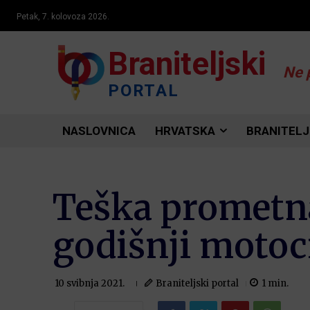
Petak, 7. kolovoza 2026.
Braniteljski
Ne 
PORTAL
NASLOVNICA
HRVATSKA
BRANITELJ
Teška prometna
godišnji motoci
Braniteljski portal
1
min.
10 svibnja 2021.