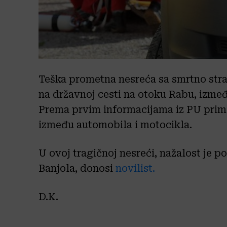
Teška prometna nesreća sa smrtno str
na državnoj cesti na otoku Rabu, izme
Prema prvim informacijama iz PU prim
između automobila i motocikla.
U ovoj tragičnoj nesreći, nažalost je p
Banjola, donosi
novilist.
D.K.