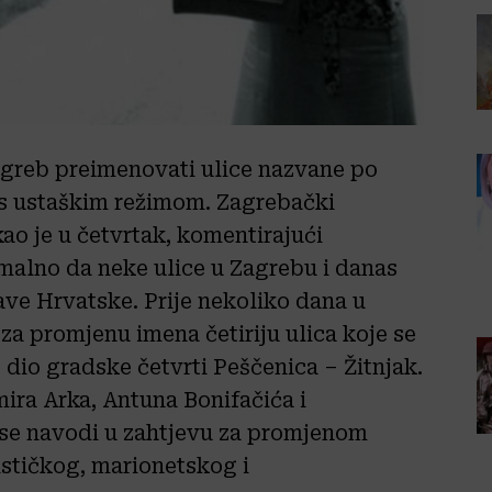
agreb preimenovati ulice nazvane po
s ustaškim režimom. Zagrebački
o je u četvrtak, komentirajući
malno da neke ulice u Zagrebu i danas
ve Hrvatske. Prije nekoliko dana u
za promjenu imena četiriju ulica koje se
 dio gradske četvrti Peščenica – Žitnjak.
mira Arka, Antuna Bonifačića i
o se navodi u zahtjevu za promjenom
šističkog, marionetskog i