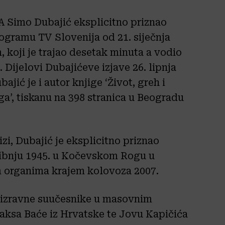
NA Simo Dubajić eksplicitno priznao
ogramu TV Slovenija od 21. siječnja
 koji je trajao desetak minuta a vodio
Dijelovi Dubajićeve izjave 26. lipnja
ajić je i autor knjige ‘Život, greh i
a’, tiskanu na 398 stranica u Beogradu
izi, Dubajić je eksplicitno priznao
ibnju 1945. u Kočevskom Rogu u
im organima krajem kolovoza 2007.
 izravne suučesnike u masovnim
aksa Baće iz Hrvatske te Jovu Kapičića