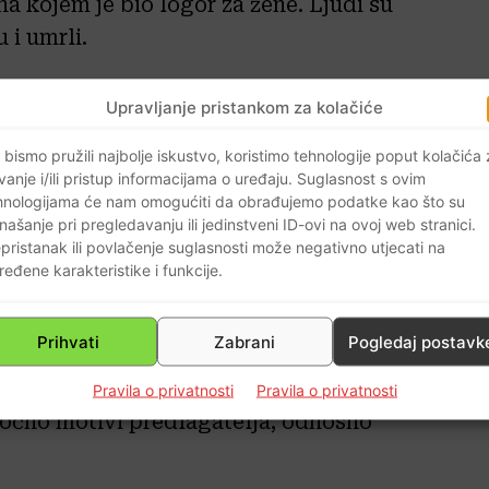
na kojem je bio logor za žene. Ljudi su
 i umrli.
ko Jakovina, koji inače nema ništa
Upravljanje pristankom za kolačiće
, naprotiv, smatra da je Planinc
 bismo pružili najbolje iskustvo, koristimo tehnologije poput kolačića
rne osobe iz partizanskog pokreta koje
vanje i/ili pristup informacijama o uređaju. Suglasnost s ovim
a već imale pa bi im je trebalo vratiti.
hnologijama će nam omogućiti da obrađujemo podatke kao što su
našanje pri pregledavanju ili jedinstveni ID-ovi na ovoj web stranici.
 Ribara i Prolaz sestara Baković.
pristanak ili povlačenje suglasnosti može negativno utjecati na
er nije najbolja opcija”, kaže
ređene karakteristike i funkcije.
Prihvati
Zabrani
Pogledaj postavk
: On misli da pravo pitanje nije ono o
 za njega ona “najopskurnija figura
Pravila o privatnosti
Pravila o privatnosti
točno motivi predlagatelja, odnosno