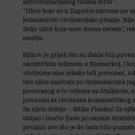
anticivilizacijskog režima NDH”.
“Ulice koje su u Zagrebu nazvane po us
jednostavno civilizacijsko pitanje. Ni
dalje ulice koje nose imena ustaša”, re
medije.
Njihov je grijeh što su dakle bili pove
nacističkim režimom u Njemačkoj, i koja 
zločinima nisu nikako bili povezani. Ali 
iste ulice nazivaju po dužnosnicima j
povezanog u to vrijeme sa Staljinom, n
povezani sa zločinima komunističkog r
da ulicu dobije – Milka Planinc! Za njih 
ubijao i mučio ljude po raznim stratišti
prelazio sve što je do tada bilo pozna