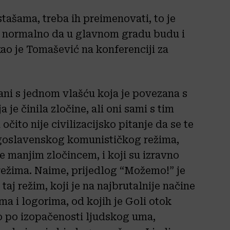
tašama, treba ih preimenovati, to je
je normalno da u glavnom gradu budu i
kao je Tomašević na konferenciji za
zani s jednom vlašću koja je povezana s
je činila zločine, ali oni sami s tim
očito nije civilizacijsko pitanje da se te
ugoslavenskog komunističkog režima,
e manjim zločincem, i koji su izravno
ežima. Naime, prijedlog “Možemo!” je
taj režim, koji je na najbrutalnije načine
ma i logorima, od kojih je Goli otok
to po izopačenosti ljudskog uma,