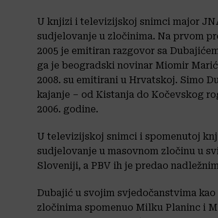
U knjizi i televizijskoj snimci major J
sudjelovanje u zločinima. Na prvom pr
2005 je emitiran razgovor sa Dubajićem,
ga je beogradski novinar Miomir Marić. 
2008. su emitirani u Hrvatskoj. Simo Dub
kajanje – od Kistanja do Kočevskog rog
2006. godine.
U televizijskoj snimci i spomenutoj knj
sudjelovanje u masovnom zločinu u sv
Sloveniji, a PBV ih je predao nadležn
Dubajić u svojim svjedočanstvima kao
zločinima spomenuo Milku Planinc i M