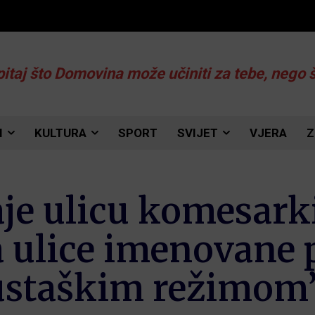
pitaj što Domovina može učiniti za tebe, nego 
I
KULTURA
SPORT
SVIJET
VJERA
Z
e ulicu komesarki
a ulice imenovane
ustaškim režimom