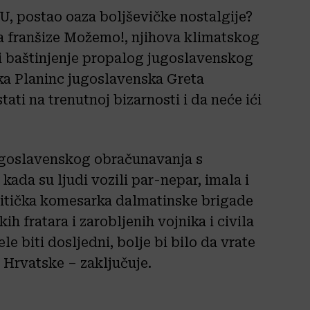
 EU, postao oaza boljševičke nostalgije?
za franšize Možemo!, njihova klimatskog
ari baštinjenje propalog jugoslavenskog
ka Planinc jugoslavenska Greta
ti na trenutnoj bizarnosti i da neće ići
jugoslavenskog obračunavanja s
kada su ljudi vozili par-nepar, imala i
olitička komesarka dalmatinske brigade
ih fratara i zarobljenih vojnika i civila
biti dosljedni, bolje bi bilo da vrate
 Hrvatske – zaključuje.