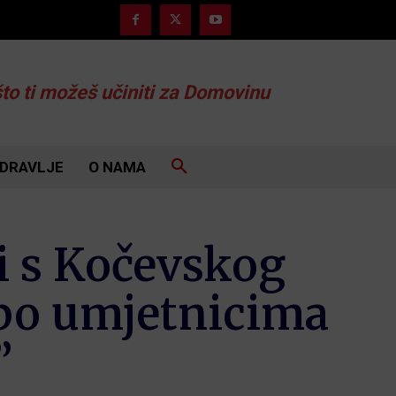
što ti možeš učiniti za Domovinu
DRAVLJE
O NAMA
 s Kočevskog
 po umjetnicima
”