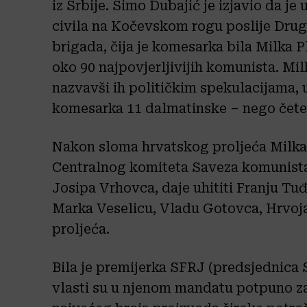
iz Srbije. Simo Dubajić je izjavio da je
civila na Kočevskom rogu poslije Drug
brigada, čija je komesarka bila Milka Pla
oko 90 najpovjerljivijih komunista. Mi
nazvavši ih političkim spekulacijama, u
komesarka 11 dalmatinske – nego čete 
Nakon sloma hrvatskog proljeća Milka 
Centralnog komiteta Saveza komunista
Josipa Vrhovca, daje uhititi Franju T
Marka Veselicu, Vladu Gotovca, Hrvoja
proljeća.
Bila je premijerka SFRJ (predsjednica
vlasti su u njenom mandatu potpuno zab