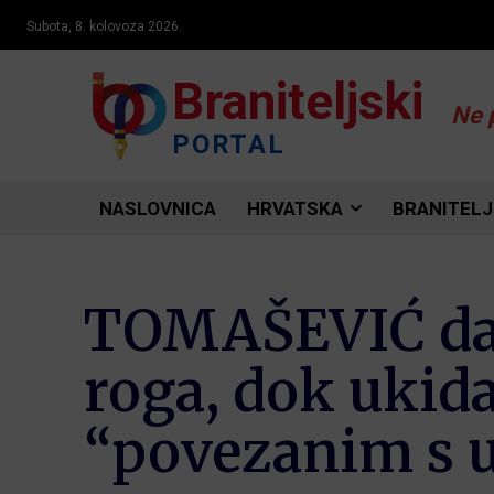
Subota, 8. kolovoza 2026.
Braniteljski
Ne 
PORTAL
NASLOVNICA
HRVATSKA
BRANITELJ
TOMAŠEVIĆ daj
roga, dok ukid
“povezanim s 