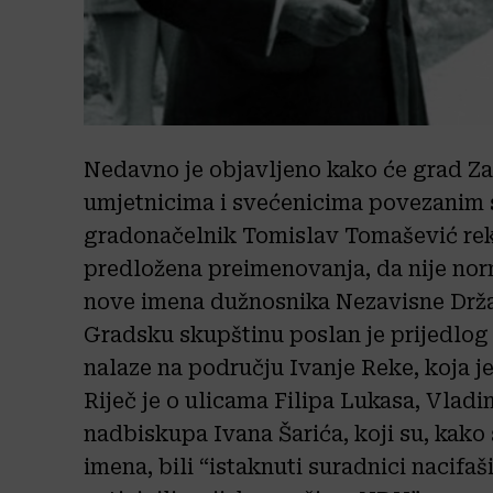
Nedavno je objavljeno kako će grad Z
umjetnicima i svećenicima povezanim 
gradonačelnik Tomislav Tomašević reka
predložena preimenovanja, da nije nor
nove imena dužnosnika Nezavisne Drža
Gradsku skupštinu poslan je prijedlog 
nalaze na području Ivanje Reke, koja je
Riječ je o ulicama Filipa Lukasa, Vladi
nadbiskupa Ivana Šarića, koji su, kak
imena, bili “istaknuti suradnici nacifa