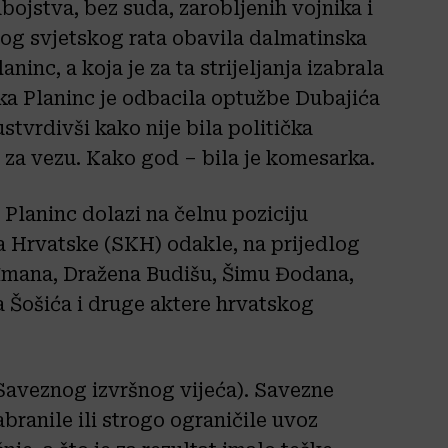
 ubojstva, bez suda, zarobljenih vojnika i
og svjetskog rata obavila dalmatinska
ninc, a koja je za ta strijeljanja izabrala
lka Planinc je odbacila optužbe Dubajića
stvrdivši kako nije bila politička
za vezu. Kako god – bila je komesarka.
Planinc dolazi na čelnu poziciju
 Hrvatske (SKH) odakle, na prijedlog
uđmana, Dražena Budišu, Šimu Đodana,
 Šošića i druge aktere hrvatskog
 Saveznog izvršnog vijeća). Savezne
ranile ili strogo ograničile uvoz