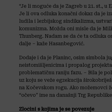
“Je li moguće da je Zagreb u 21. st., u
Je li ova odluka konačni dokaz da je i
ludila i lezbijskog sindikalizma, ustv
komunizma. Možda oni misle da je Mil
Thunberg. Nadam se da će ta odluka osta
dalje – kaže Hasanbegović.
Dodaje i da je Planinc, osim simbola 
neistomišljenicima i propalog projekta 
problematičnu raniju fazu. – Bila je p
uz koju se veže egzekucija širokobriješk
na Kočevskom rogu. Ako možemovci žele 
“očevo” ime na današnji Trg Republike
Zločini s kojima je se povezuje