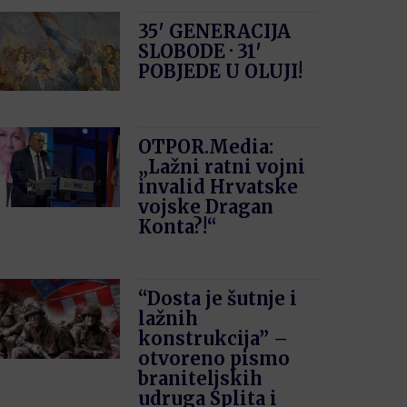
35′ GENERACIJA
SLOBODE · 31′
POBJEDE U OLUJI!
OTPOR.Media:
„Lažni ratni vojni
invalid Hrvatske
vojske Dragan
Konta?!“
“Dosta je šutnje i
lažnih
konstrukcija” –
otvoreno pismo
braniteljskih
udruga Splita i