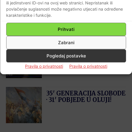
ili jedinstveni ID-ovi na ovoj web stranici. Nepristanak ili
povlačenje suglasnosti može negativno utjecati na određene
karakteristike i funkcije.
Najnovije
Prihvati
Zabrani
Generacija slobode –
misijska pjesma i himna
Pogledaj postavke
projekta
Pravila o privatnosti
Pravila o privatnosti
35′ GENERACIJA SLOBODE
· 31′ POBJEDE U OLUJI!