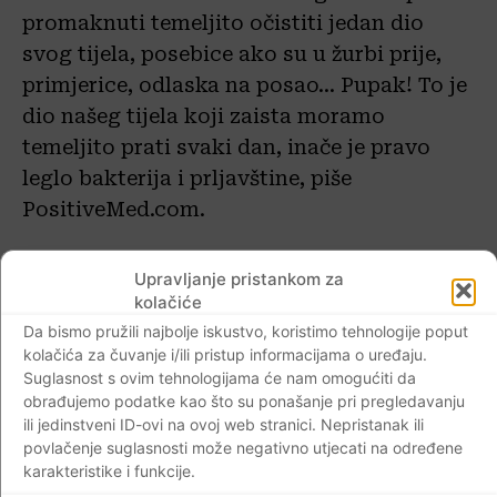
promaknuti temeljito očistiti jedan dio
svog tijela, posebice ako su u žurbi prije,
primjerice, odlaska na posao… Pupak! To je
dio našeg tijela koji zaista moramo
temeljito prati svaki dan, inače je pravo
leglo bakterija i prljavštine, piše
PositiveMed.com.
Uvučen pupak: 1. Prije tuširanja, štapić za
Upravljanje pristankom za
uši umočite u medicinski alkohol te njime
kolačiće
detaljno očistite svaki dio pupka.
Da bismo pružili najbolje iskustvo, koristimo tehnologije poput
kolačića za čuvanje i/ili pristup informacijama o uređaju.
2. Tijekom tuširanja, na novi štapić za uši
Suglasnost s ovim tehnologijama će nam omogućiti da
nanesite malo gela za tuširanje te, kao i s
obrađujemo podatke kao što su ponašanje pri pregledavanju
alkoholom, štapićem pređite kompletnu
ili jedinstveni ID-ovi na ovoj web stranici. Nepristanak ili
povlačenje suglasnosti može negativno utjecati na određene
unutrašnjost pupka.
karakteristike i funkcije.
3. Pupak potom dobro isperite mlakom