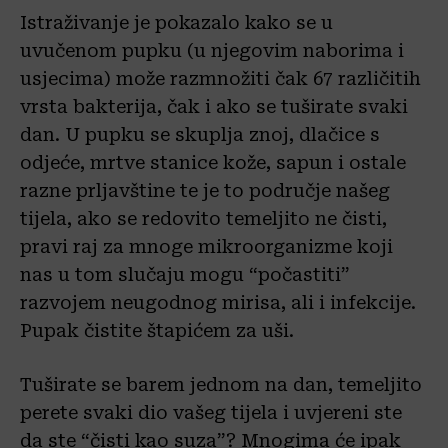
Istraživanje je pokazalo kako se u
uvučenom pupku (u njegovim naborima i
usjecima) može razmnožiti čak 67 različitih
vrsta bakterija, čak i ako se tuširate svaki
dan. U pupku se skuplja znoj, dlačice s
odjeće, mrtve stanice kože, sapun i ostale
razne prljavštine te je to područje našeg
tijela, ako se redovito temeljito ne čisti,
pravi raj za mnoge mikroorganizme koji
nas u tom slučaju mogu “počastiti”
razvojem neugodnog mirisa, ali i infekcije.
Pupak čistite štapićem za uši.
Tuširate se barem jednom na dan, temeljito
perete svaki dio vašeg tijela i uvjereni ste
da ste “čisti kao suza”? Mnogima će ipak