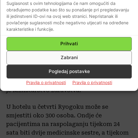
Suglasnost s ovim tehnologijama će nam omogućiti da
obavlja svoj posao u raznim dijelovima
obrađujemo podatke kao što su ponašanje pri pregledavanju
hotela, uključujući i rizično područje
ili jedinstveni ID-ovi na ovoj web stranici. Nepristanak ili
“crvene zone” kojemu je pristup stvarnog
povlačenje suglasnosti može negativno utjecati na određene
karakteristike i funkcije.
osoblja hotela ograničen.
Prihvati
U nastojanju da smanji opterećenje
medicinskog sustava države, Japan je
Zabrani
diljem zemlje osigurao više od 10.000
Pogledaj postavke
hotelskih soba namijenjenih smještaju
pacijenata s blažim simptomima, izvijestilo
Pravila o privatnosti
Pravila o privatnosti
je Ministarstvo zdravstva.
U hotelu u četvrti Ryogoku može se
smjestiti oko 300 osoba. Ondje će
pacijentima na raspolaganju tijekom 24
sata biti dvije medicinske sestre, a tijekom