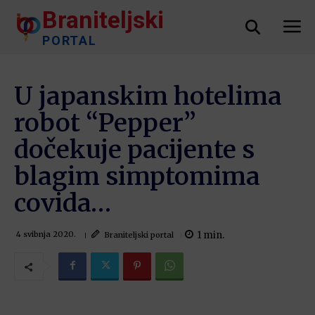
Braniteljski
PORTAL
U japanskim hotelima
robot “Pepper”
dočekuje pacijente s
blagim simptomima
covida…
1
min.
Braniteljski portal
4 svibnja 2020.