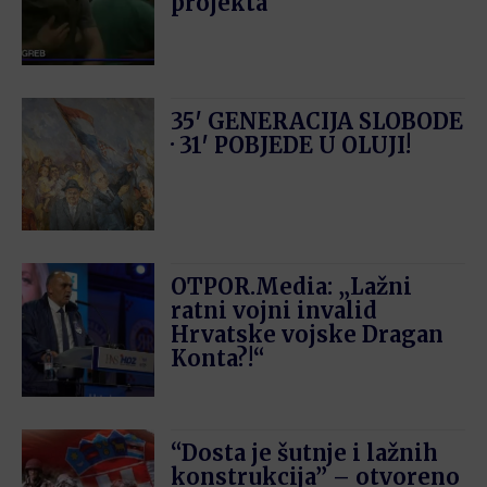
projekta
35′ GENERACIJA SLOBODE
· 31′ POBJEDE U OLUJI!
OTPOR.Media: „Lažni
ratni vojni invalid
Hrvatske vojske Dragan
Konta?!“
“Dosta je šutnje i lažnih
konstrukcija” – otvoreno