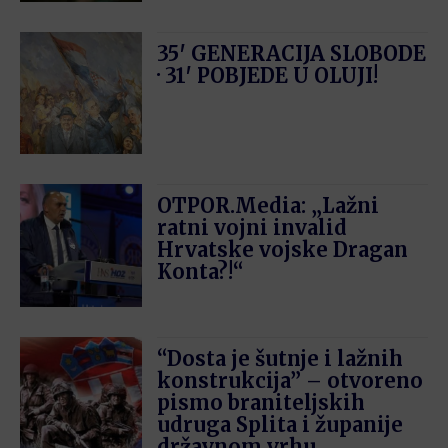
35′ GENERACIJA SLOBODE
· 31′ POBJEDE U OLUJI!
OTPOR.Media: „Lažni
ratni vojni invalid
Hrvatske vojske Dragan
Konta?!“
“Dosta je šutnje i lažnih
konstrukcija” – otvoreno
pismo braniteljskih
udruga Splita i županije
državnom vrhu