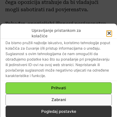
čega opozicija strahuje da bi vladajući
mogli sabotirati rad povjerenstva.
Također, opozicijski članovi povjerenstva
Upravljanje pristankom za
nezadovoljni su tumačenjem po kojemu rad
kolačiće
povjerenstva automatski prestaje s radom
Da bismo pružili najbolje iskustvo, koristimo tehnologije poput
kada se pokrene istraga i svoj stav brane
kolačića za čuvanje i/ili pristup informacijama o uređaju.
argumentom da se povjerenstvo može
Suglasnost s ovim tehnologijama će nam omogućiti da
obrađujemo podatke kao što su ponašanje pri pregledavanju
baviti onim pitanjima koje nije obuhvatila
ili jedinstveni ID-ovi na ovoj web stranici. Nepristanak ili
DORH-ova istraga, a to su
povlačenje suglasnosti može negativno utjecati na određene
računovodstvena izvješća. I sam glavni
karakteristike i funkcije.
državni odvjetnik Dinko Cvitan nedavno je
Prihvati
izjavio kako ne očekuje da bi saborsko
povjerenstvo moglo ometati istragu koju
Zabrani
provodi DORH.
Pogledaj postavke