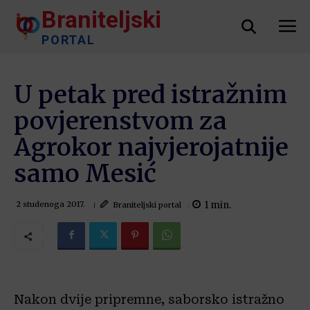
Braniteljski
PORTAL
U petak pred istražnim
povjerenstvom za
Agrokor najvjerojatnije
samo Mesić
1
min.
Braniteljski portal
2 studenoga 2017.
Nakon dvije pripremne, saborsko istražno