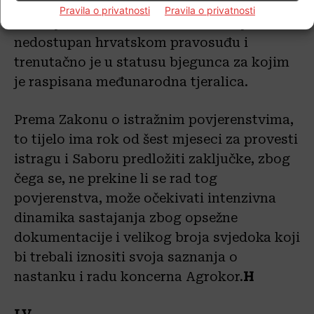
Najvažniji svjedok koje povjerenstvo
Pravila o privatnosti
Pravila o privatnosti
iščekuje, Ivica Todorić, trenutačno je
nedostupan hrvatskom pravosuđu i
trenutačno je u statusu bjegunca za kojim
je raspisana međunarodna tjeralica.
Prema Zakonu o istražnim povjerenstvima,
to tijelo ima rok od šest mjeseci za provesti
istragu i Saboru predložiti zaključke, zbog
čega se, ne prekine li se rad tog
povjerenstva, može očekivati intenzivna
dinamika sastajanja zbog opsežne
dokumentacije i velikog broja svjedoka koji
bi trebali iznositi svoja saznanja o
nastanku i radu koncerna Agrokor.
H