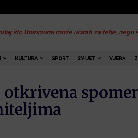
pitaj što Domovina može učiniti za tebe, nego 
I
KULTURA
SPORT
SVIJET
VJERA
Z
je otkrivena spome
iteljima