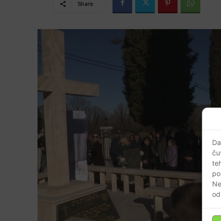
Share
Da
ču
te
po
Ne
od