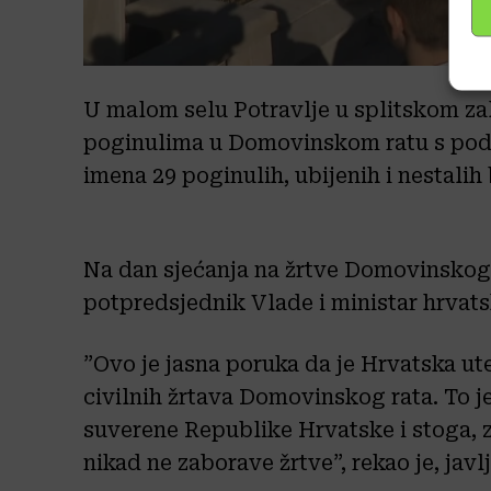
U malom selu Potravlje u splitskom z
poginulima u Domovinskom ratu s podru
imena 29 poginulih, ubijenih i nestalih b
Na dan sjećanja na žrtve Domovinskog 
potpredsjednik Vlade i ministar hrvat
”Ovo je jasna poruka da je Hrvatska ute
civilnih žrtava Domovinskog rata. To je
suverene Republike Hrvatske i stoga, za
nikad ne zaborave žrtve”, rekao je, javl