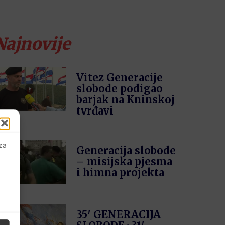
Najnovije
Vitez Generacije
slobode podigao
barjak na Kninskoj
tvrđavi
 za
Generacija slobode
– misijska pjesma
i himna projekta
35′ GENERACIJA