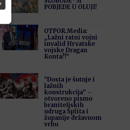
SLOBODE · 31′
e
POBJEDE U OLUJI!
OTPOR.Media:
„Lažni ratni vojni
invalid Hrvatske
vojske Dragan
Konta?!“
“Dosta je šutnje i
lažnih
konstrukcija” –
otvoreno pismo
braniteljskih
udruga Splita i
županije državnom
vrhu