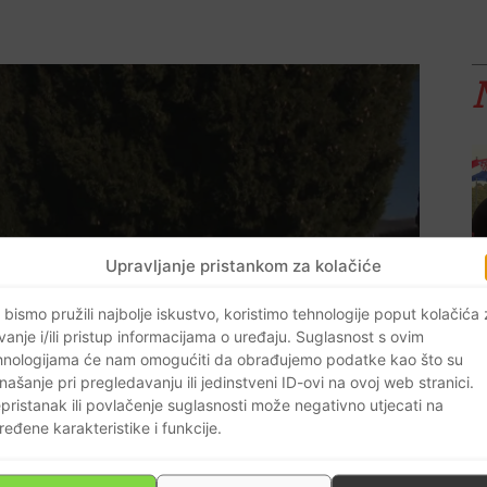
Upravljanje pristankom za kolačiće
 bismo pružili najbolje iskustvo, koristimo tehnologije poput kolačića
vanje i/ili pristup informacijama o uređaju. Suglasnost s ovim
hnologijama će nam omogućiti da obrađujemo podatke kao što su
našanje pri pregledavanju ili jedinstveni ID-ovi na ovoj web stranici.
pristanak ili povlačenje suglasnosti može negativno utjecati na
ređene karakteristike i funkcije.