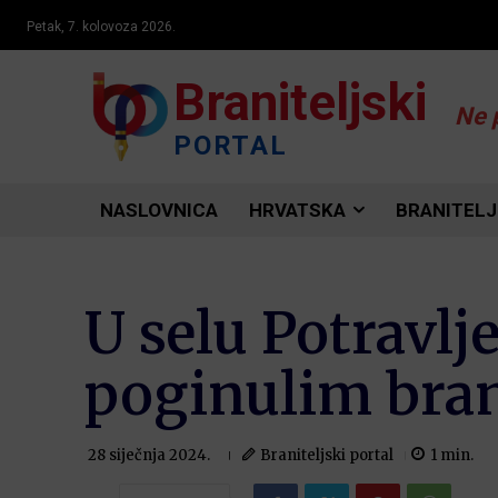
Petak, 7. kolovoza 2026.
Braniteljski
Ne 
PORTAL
NASLOVNICA
HRVATSKA
BRANITELJ
U selu Potravl
poginulim bran
Braniteljski portal
1
min.
28 siječnja 2024.