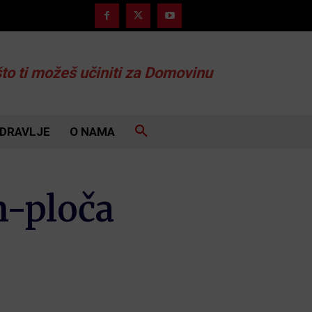
što ti možeš učiniti za Domovinu
DRAVLJE
O NAMA
n-ploča