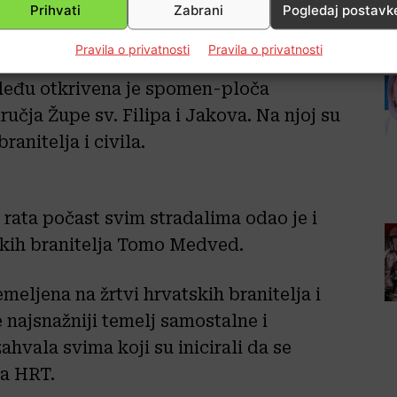
Prihvati
Zabrani
Pogledaj postavk
Pravila o privatnosti
Pravila o privatnosti
aleđu otkrivena je spomen-ploča
čja Župe sv. Filipa i Jakova. Na njoj su
ranitelja i civila.
rata počast svim stradalima odao je i
skih branitelja Tomo Medved.
meljena na žrtvi hrvatskih branitelja i
 najsnažniji temelj samostalne i
hvala svima koji su inicirali da se
ja HRT.