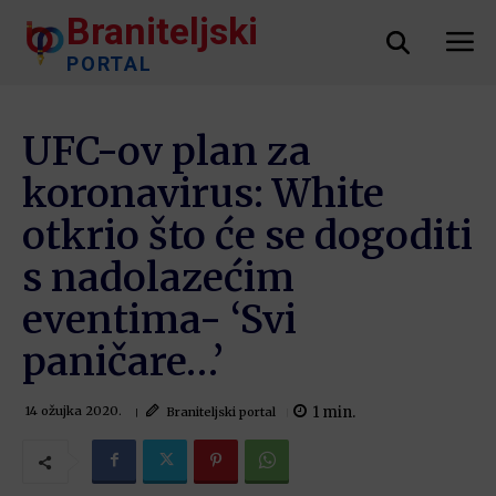
Braniteljski
PORTAL
UFC-ov plan za
koronavirus: White
otkrio što će se dogoditi
s nadolazećim
eventima- ‘Svi
paničare…’
1
min.
Braniteljski portal
14 ožujka 2020.