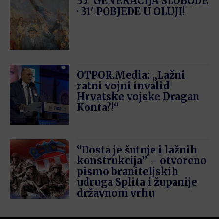
35′ GENERACIJA SLOBODE
· 31′ POBJEDE U OLUJI!
OTPOR.Media: „Lažni
ratni vojni invalid
Hrvatske vojske Dragan
Konta?!“
“Dosta je šutnje i lažnih
konstrukcija” – otvoreno
pismo braniteljskih
udruga Splita i županije
državnom vrhu