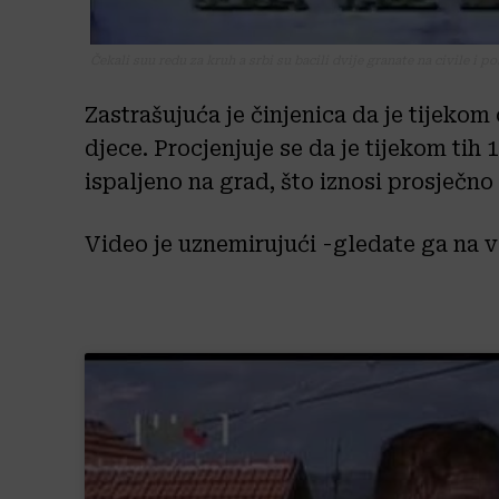
Čekali suu redu za kruh a srbi su bacili dvije granate na civile i pob
Zastrašujuća je činjenica da je tijekom
djece. Procjenjuje se da je tijekom tih
ispaljeno na grad, što iznosi prosječno
Video je uznemirujući -gledate ga na 