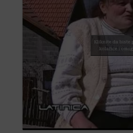
Kliknite da biste 
kolačiće i omog