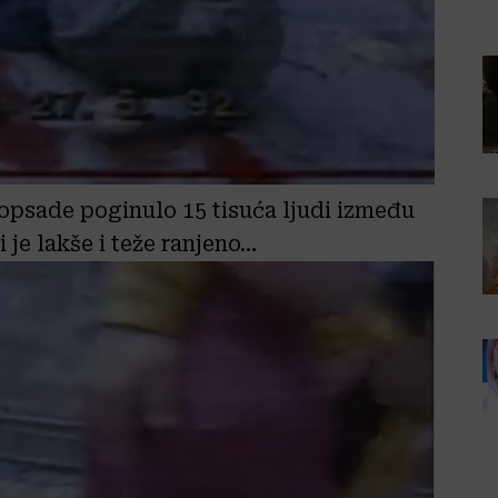
m opsade poginulo 15 tisuća ljudi između
i je lakše i teže ranjeno…