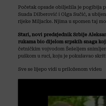
Početak opsade obilježila je pogibija pr
Suada Dilberović i Olga Sučić, a ubij
rijeke Miljacke. Njima u spomen taj mo
Stari, novi predsjednik Srbije Aleksa
rukama bio dijelom srpskih snaga koj
četničkim vojvodom Šešeljem snimljen
puškom u ruci, koju je pokušavao skriti
Sve se lijepo vidi u priloženom videu