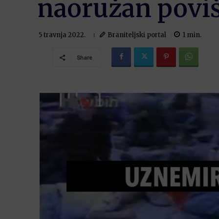
naoružan poviš
Braniteljski portal
1
min.
5 travnja 2022.
Share