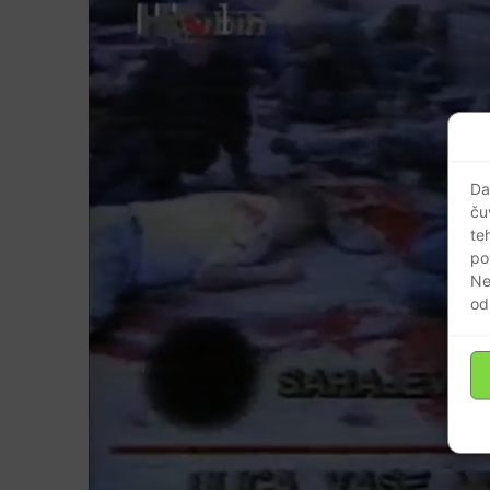
Da
ču
te
po
Ne
od