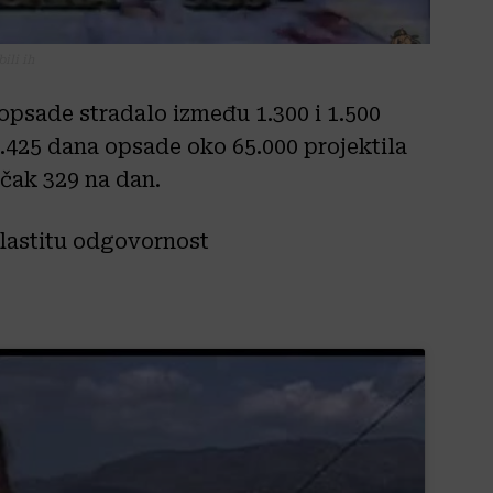
ili ih
 opsade stradalo između 1.300 i 1.500
 1.425 dana opsade oko 65.000 projektila
 čak 329 na dan.
vlastitu odgovornost