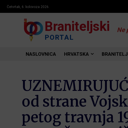
Četvrtak, 6. kolovoza 2026.
Braniteljski
Ne 
PORTAL
NASLOVNICA
HRVATSKA
BRANITELJ
UZNEMIRUJUĆI 
od strane Vojsk
petog travnja 