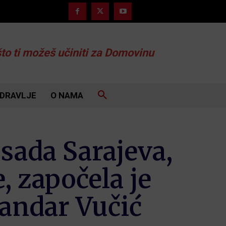
što ti možeš učiniti za Domovinu
DRAVLJE
O NAMA
ada Sarajeva,
, započela je
andar Vučić