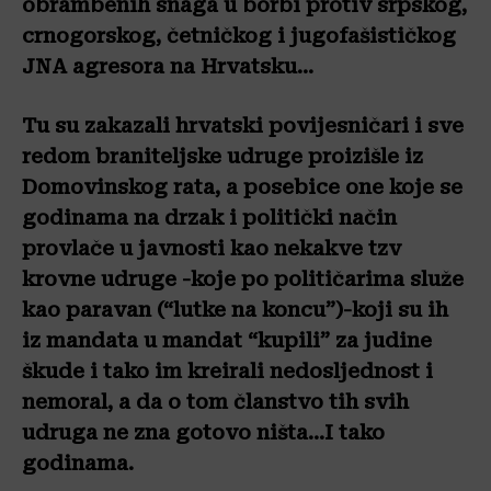
obrambenih snaga u borbi protiv srpskog,
crnogorskog, četničkog i jugofašističkog
JNA agresora na Hrvatsku…
Tu su zakazali hrvatski povijesničari i sve
redom braniteljske udruge proizišle iz
Domovinskog rata, a posebice one koje se
godinama na drzak i politički način
provlače u javnosti kao nekakve tzv
krovne udruge -koje po političarima služe
kao paravan (“lutke na koncu”)-koji su ih
iz mandata u mandat “kupili” za judine
škude i tako im kreirali nedosljednost i
nemoral, a da o tom članstvo tih svih
udruga ne zna gotovo ništa…I tako
godinama.