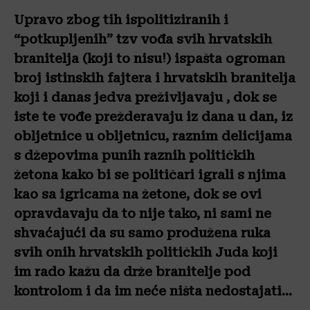
Upravo zbog tih ispolitiziranih i
“potkupljenih” tzv vođa svih hrvatskih
branitelja (koji to nisu!) ispašta ogroman
broj istinskih fajtera i hrvatskih branitelja
koji i danas jedva preživljavaju , dok se
iste te vođe prežderavaju iz dana u dan, iz
obljetnice u obljetnicu, raznim delicijama
s džepovima punih raznih političkih
žetona kako bi se političari igrali s njima
kao sa igricama na žetone, dok se ovi
opravdavaju da to nije tako, ni sami ne
shvaćajući da su samo produžena ruka
svih onih hrvatskih političkih Juda koji
im rado kažu da drže branitelje pod
kontrolom i da im neće ništa nedostajati…