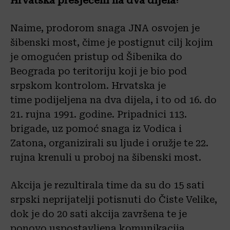
Hrvatska presječeni na dva dijela!
Naime, prodorom snaga JNA osvojen je
šibenski most, čime je postignut cilj kojim
je omogućen pristup od Šibenika do
Beograda po teritoriju koji je bio pod
srpskom kontrolom. Hrvatska je
time podijeljena na dva dijela, i to od 16. do
21. rujna 1991. godine. Pripadnici 113.
brigade, uz pomoć snaga iz Vodica i
Zatona, organizirali su ljude i oružje te 22.
rujna krenuli u proboj na šibenski most.
Akcija je rezultirala time da su do 15 sati
srpski neprijatelji potisnuti do Čiste Velike,
dok je do 20 sati akcija završena te je
ponovo uspostavljena komunikacija