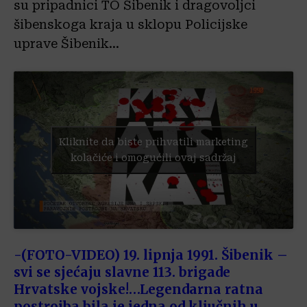
su pripadnici TO Šibenik i dragovoljci
šibenskoga kraja u sklopu Policijske
uprave Šibenik…
Kliknite da biste prihvatili marketing
kolačiće i omogućili ovaj sadržaj
-(FOTO-VIDEO) 19. lipnja 1991. Šibenik –
svi se sjećaju slavne 113. brigade
Hrvatske vojske!…Legendarna ratna
postrojba bila je jedna od ključnih u