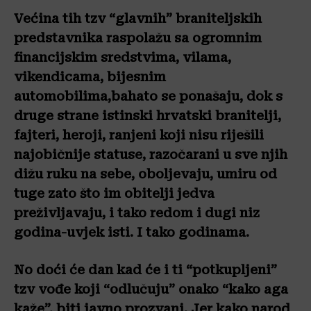
Većina tih tzv “glavnih” braniteljskih
predstavnika raspolažu sa ogromnim
financijskim sredstvima, vilama,
vikendicama, bijesnim
automobilima,bahato se ponašaju, dok s
druge strane istinski hrvatski branitelji,
fajteri, heroji, ranjeni koji nisu riješili
najobičnije statuse, razočarani u sve njih
dižu ruku na sebe, oboljevaju, umiru od
tuge zato što im obitelji jedva
preživljavaju, i tako redom i dugi niz
godina-uvjek isti. I tako godinama.
No doći će dan kad će i ti “potkupljeni”
tzv vođe koji “odlučuju” onako “kako aga
kaže”, biti javno prozvani. Jer kako narod