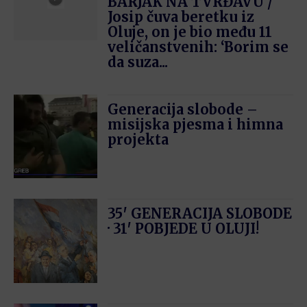
BARJAK NA TVRĐAVU /
Josip čuva beretku iz
Oluje, on je bio među 11
veličanstvenih: ‘Borim se
da suza...
Generacija slobode –
misijska pjesma i himna
projekta
35′ GENERACIJA SLOBODE
· 31′ POBJEDE U OLUJI!