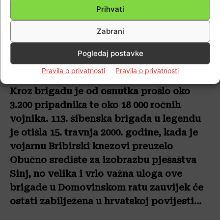
Prihvati
Kliknite da biste prihvatili marketing
kolačiće i omogućili ovaj sadržaj
Zabrani
Pogledaj postavke
Pravila o privatnosti
Pravila o privatnosti
Kroz brigadu je od osnutka prošlo oko
3.200 pripadnika te oko 18 000 ročnih
vojnika. 113. šibenska brigada u legendu
je otišla 15. travnja 2000. godine, kada je
vojarnu Bribirski knezovi preuzelo
Obučno središte za izobrazbu pješaštva
Sinj, no velika i vrlo važna uloga ove
brigade u Domovinskom ratu zauvijek će
ostati zabilježena u hrvatskoj povijesti…