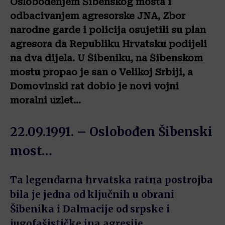
Oslobođenjem Šibenskog mosta i
odbacivanjem agresorske JNA, Zbor
narodne garde i policija osujetili su plan
agresora da Republiku Hrvatsku podijeli
na dva dijela. U Šibeniku, na Šibenskom
mostu propao je san o Velikoj Srbiji, a
Domovinski rat dobio je novi vojni
moralni uzlet…
22.09.1991. – Oslobođen Šibenski
most…
Ta legendarna hrvatska ratna postrojba
bila je jedna od ključnih u
obrani
Šibenika i Dalmacije od srpske i
jugofašističke jna agresije…