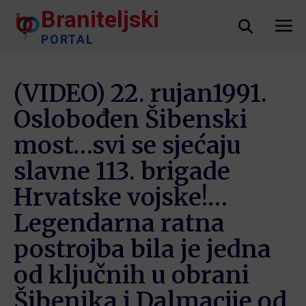
Braniteljski
PORTAL
(VIDEO) 22. rujan1991.
Oslobođen Šibenski
most…svi se sjećaju
slavne 113. brigade
Hrvatske vojske!…
Legendarna ratna
postrojba bila je jedna
od ključnih u obrani
Šibenika i Dalmacije od