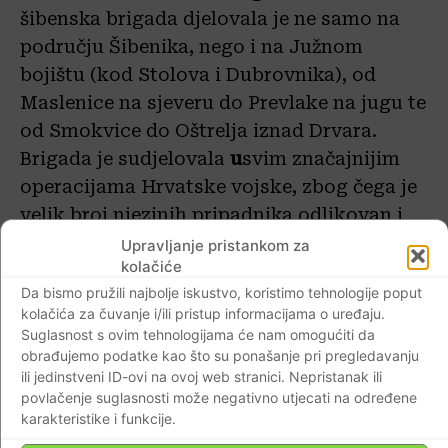
šibenska brigada djelovala je ne samo na
području Šibenika, nego i na Južnom
bojištu (kod Stolova i Dubrovnika), od
Maslenice na sjeveru do Prevlake na jugu te
od Smokvice do Oštrelja iznad Drvara.
Brigada je sudjelovala
u
svim značajnijim
operacijama Hrvatske vojske, zbog čega je
velik broj njezinih pripadnika odlikovan i
nagrađen.
Upravljanje pristankom za
kolačiće
Da bismo pružili najbolje iskustvo, koristimo tehnologije poput
Izviđački vod Legende – elitni dio 113.
kolačića za čuvanje i/ili pristup informacijama o uređaju.
brigade uz pjesmu Thompsona
Suglasnost s ovim tehnologijama će nam omogućiti da
obrađujemo podatke kao što su ponašanje pri pregledavanju
ili jedinstveni ID-ovi na ovoj web stranici. Nepristanak ili
povlačenje suglasnosti može negativno utjecati na određene
karakteristike i funkcije.