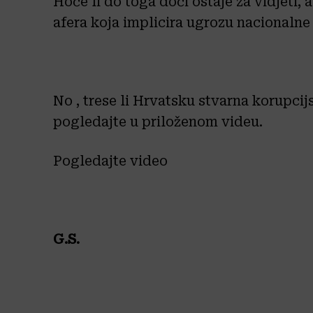
Hoće li do toga doći ostaje za vidjeti, 
afera koja implicira ugrozu nacionalne
No , trese li Hrvatsku stvarna korupcijs
pogledajte u priloženom videu.
Pogledajte video
G.S.