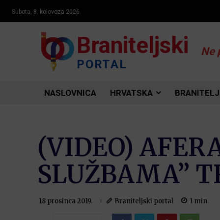
Subota, 8. kolovoza 2026.
Braniteljski
Ne 
PORTAL
NASLOVNICA
HRVATSKA
BRANITELJ
(VIDEO) AFER
SLUŽBAMA” T
Braniteljski portal
1
min.
18 prosinca 2019.