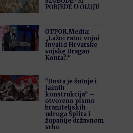
SLOBODE · 31′
POBJEDE U OLUJI!
OTPOR.Media:
„Lažni ratni vojni
invalid Hrvatske
vojske Dragan
Konta?!“
“Dosta je šutnje i
lažnih
konstrukcija” –
otvoreno pismo
braniteljskih
udruga Splita i
županije državnom
vrhu