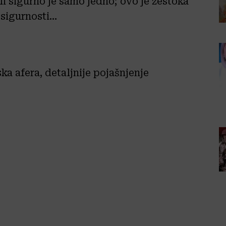
ali sigurno je samo jedno; ovo je žestoka
 sigurnosti…
ka afera, detaljnije pojašnjenje