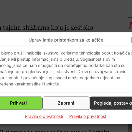
m tajnim službama koja je žestoko
eđu hrvatskim narodom. Sinoćna izjava
Upravljanje pristankom za kolačiće
ar Kitarović da u sigurnosne službe
 bismo pružili najbolje iskustvo, koristimo tehnologije poput kolačića
 sve relevante političke strukture…
vanje i/ili pristup informacijama o uređaju. Suglasnost s ovim
e očita…
hnologijama će nam omogućiti da obrađujemo podatke kao što su
odina svog predsjedničkog mandata još
našanje pri pregledavanju ili jedinstveni ID-ovi na ovoj web stranici.
pristanak ili povlačenje suglasnosti može negativno utjecati na
u strašnu priču i samim tim pokazala da
ređene karakteristike i funkcije.
ionalna sigurnost je ovakvom izjavom
 svi oni koji imaju ikakav utjecaj na
Prihvati
Zabrani
Pogledaj postavk
d hitno sastati i razriješiti ovu , za
Pravila o privatnosti
Pravila o privatnosti