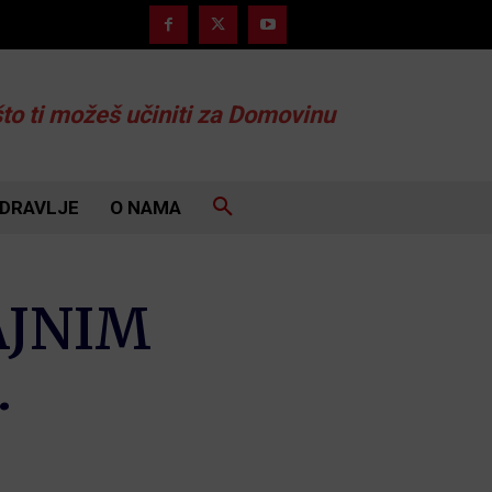
što ti možeš učiniti za Domovinu
DRAVLJE
O NAMA
AJNIM
…