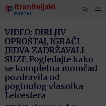
Braniteljski
PORTAL
VIDEO: DIRLJIV
OPROŠTAJ, IGRAČI
JEDVA ZADRŽAVALI
SUZE Pogledajte kako
se kompletna momčad
pozdravila od
poginulog vlasnika
Leicestera
Braniteljski portal
29 listopada 2018.