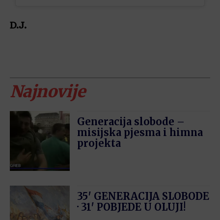
D.J.
Najnovije
Generacija slobode –
misijska pjesma i himna
projekta
35′ GENERACIJA SLOBODE
· 31′ POBJEDE U OLUJI!