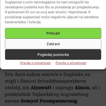
Suglasnost s ovim tehnologijama će nam omogućiti da
obrađujemo podatke kao što su ponašanje pri pregledavanju
ili jedinstveni ID-ovi na ovoj web stranici. Nepristanak ili
povlačenje suglasnosti može negativno utjecati na određene
karakteristike i funkcije.
Prihvati
Zabrani
Pogledaj postavke
Pravila o privatnosti
Pravila o privatnosti
REUTERS/Peter Nicholls
Dva dana nakon nesreće u Englesku su
stigli i članovi Srivaddhanaprabhove
obitelji, sin
Aiyawatt
i supruga
Aimon
, ali i
predsjednik Tajlandskog nogometnog
saveza
Somyot
Poompanmoung
.