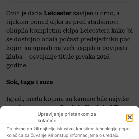
Ovih je dana
Leicester
zavijen u crno, a
tijekom ponedjeljka se pred stadionom
okupila kompletna ekipa Leicestera kako bi
se dostojno odala počast predsjedniku pod
kojim su upisali najveći uspjeh u povijesti
kluba – osvajanje titule prvaka 2016.
godine.
Šok, tuga i suze
Igrači, među kojima su kamere bile najviše
usmjerene prema
Jamieju
Vardyju i
Kaspe
Upravljanje pristankom za
ru
Schmeichelu
, jedva su zadržavali suze.
kolačiće
Da bismo pružili najbolje iskustvo, koristimo tehnologije poput
kolačića za čuvanje i/ili pristup informacijama o uređaju.