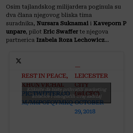
Osim tajlandskog milijardera poginula su
dva člana njegovog bliska tima
suradnika,
Nursara
Suknamai
i
Kaveporn
P
unpare
, pilot
Eric
Swaffer
te njegova
partnerica
Izabela
Roza
Lechowicz
…
—
REST IN PEACE,
LEICESTER
KHUN VICHAI.
CITY
Kliknite da biste prihvatili marketing
PIC.TWITTER.CO
(@LCFC)
kolačiće i omogućili ovaj sadržaj
M/M6POFQYMKQ
OCTOBER
29, 2018