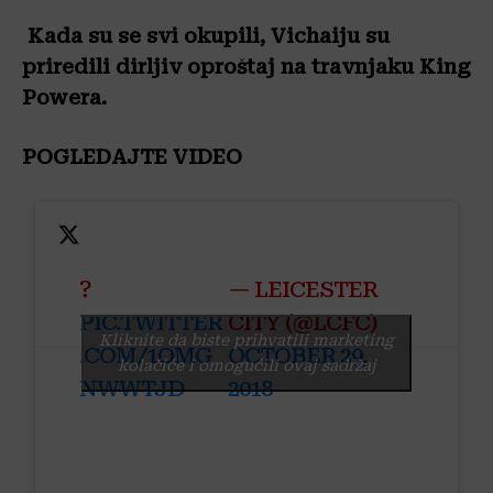
Kada su se svi okupili, Vichaiju su
priredili dirljiv oproštaj na travnjaku King
Powera.
POGLEDAJTE VIDEO
?
— LEICESTER
PIC.TWITTER
CITY (@LCFC)
Kliknite da biste prihvatili marketing
.COM/1OMG
OCTOBER 29,
kolačiće i omogućili ovaj sadržaj
NWWTJD
2018