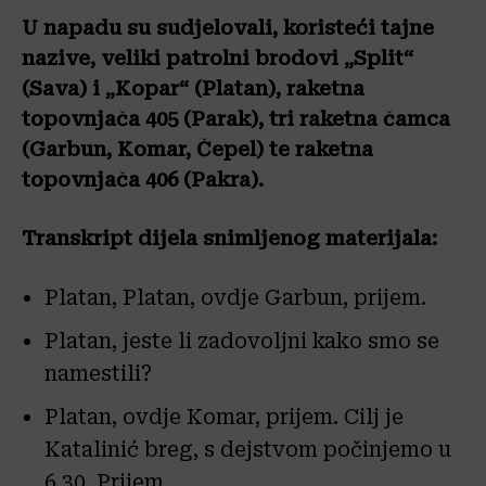
U napadu su sudjelovali, koristeći tajne
nazive, veliki patrolni brodovi „Split“
(Sava) i „Kopar“ (Platan), raketna
topovnjača 405 (Parak), tri raketna čamca
(Garbun, Komar, Čepel) te raketna
topovnjača 406 (Pakra).
Transkript dijela snimljenog materijala:
Platan, Platan, ovdje Garbun, prijem.
Platan, jeste li zadovoljni kako smo se
namestili?
Platan, ovdje Komar, prijem. Cilj je
Katalinić breg, s dejstvom počinjemo u
6.30. Prijem.