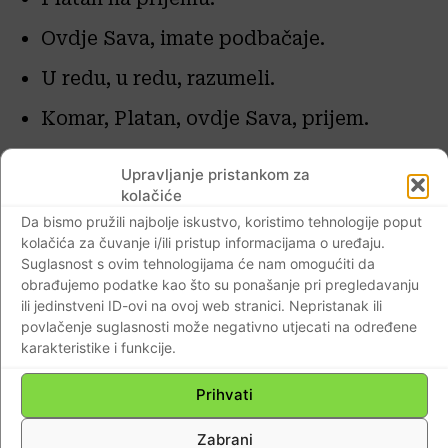
Ovdje Sava, imate podbačaje.
U redu, u redu, razumeli.
Komar, Platan, ovdje Sava, prijem.
Platan ovdje.
Upravljanje pristankom za
kolačiće
Ovdje Sava. Gađajte svetionik Pomorac.
Da bismo pružili najbolje iskustvo, koristimo tehnologije poput
Razumio, gađao.
kolačića za čuvanje i/ili pristup informacijama o uređaju.
Suglasnost s ovim tehnologijama će nam omogućiti da
Komar, ovdje Sava, prijem.
obrađujemo podatke kao što su ponašanje pri pregledavanju
ili jedinstveni ID-ovi na ovoj web stranici. Nepristanak ili
Zdravo, Komar. Prijem.
povlačenje suglasnosti može negativno utjecati na određene
karakteristike i funkcije.
Jeste li osmotrili par pogodaka naših?
Prihvati
Osmatramo malo teže, prijem.
U redu.
Zabrani