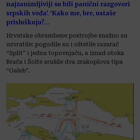
najzanimljiviji su bili panični razgovori
srpskih vođa’. ‘Kako me, bre, ustaše
prisluškuju?…
Hrvatske obrambene postrojbe snažno su
uzvratile: pogodile su i oštetile razarač
“Split” i jednu topovnjaču, a iznad otoka
Brača i Šolte srušile dva zrakoplova tipa
“Galeb”.