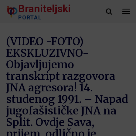
Braniteljski
PORTAL
(VIDEO -FOTO)
EKSKLUZIVNO-
Objavljujemo
transkript razgovora
JNA agresora! 14.
studenog 1991. – Napad
jugofašističke JNA na
Split. Ovdje Sava,
prijem ,odlično je ,