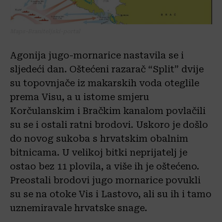
Maps-Braniteljski-portal
Agonija jugo-mornarice nastavila se i
sljedeći dan. Oštećeni razarač “Split” dvije
su topovnjače iz makarskih voda oteglile
prema Visu, a u istome smjeru
Korčulanskim i Bračkim kanalom povlačili
su se i ostali ratni brodovi. Uskoro je došlo
do novog sukoba s hrvatskim obalnim
bitnicama. U velikoj bitki neprijatelj je
ostao bez 11 plovila, a više ih je oštećeno.
Preostali brodovi jugo mornarice povukli
su se na otoke Vis i Lastovo, ali su ih i tamo
uznemiravale hrvatske snage.