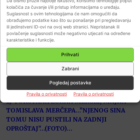
Da bismo pružili najbolje iskustvo, koristimo tehnologije poput
kolačića za čuvanje i/ili pristup informacijama o uređaju.
Suglasnost s ovim tehnologijama će nam omogućiti da
obrađujemo podatke kao što su ponašanje pri pregledavanju
ili jedinstveni ID-ovi na ovoj web stranici. Nepristanak ili
G.S.
povlačenje suglasnosti može negativno utjecati na određene
karakteristike i funkcije.
Prihvati
Vezane vijesti;
Zabrani
1)-DOZNAJEMO: TOMISLAV MERČEP
Pogledaj postavke
DOŽIVIO JE DRUGI MOŽDANI UDAR!…
Pravila o privatnosti
Pravila o privatnosti
2)-POKOPANA ZORKA MERČEP, MAJKA
TOMISLAVA MERČEPA…”NJENOG SINA
TOMU NISU PUSTILI NA ZADNJI
OPROŠTAJ”…(FOTO)…