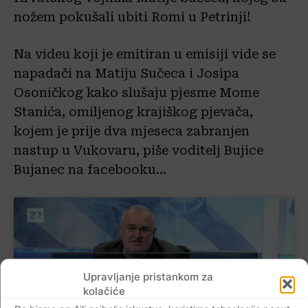
nožem pokušali ubiti Romi u Petrinji!
Na videu koji je emitiran u emisiji vide se
napadači na Matiju Sučeca i Josipa
Osoničkog kako slušaju pjesme Mome
Stanića, omiljenog krajiškog pjevača,
kojem je prije dva mjeseca zabranjen
nastup u Vukovaru, piše voditelj Bujice
Bujanec na facebooku…
Kliknite da biste prihvatili marketing
Upravljanje pristankom za
kolačiće i omogućili ovaj sadržaj
kolačiće