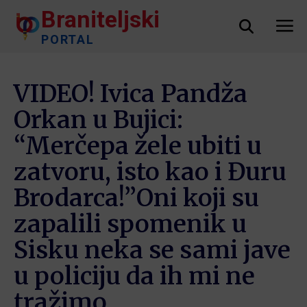
Braniteljski
PORTAL
VIDEO! Ivica Pandža
Orkan u Bujici:
“Merčepa žele ubiti u
zatvoru, isto kao i Đuru
Brodarca!”Oni koji su
zapalili spomenik u
Sisku neka se sami jave
u policiju da ih mi ne
tražimo…