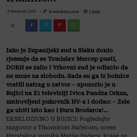
1
min.
Braniteljski portal
31 listopada 2019.
Iako je Županijski sud u Sisku donio
rješenje da se Tomislav Merčep pusti,
DORH se žalio i Vrhovni sud je odlučio da
ne može na slobodu. Sada su ga iz bolnice
vratili natrag u zatvor – upozorio je u
Bujici na Z1 televiziji Ivica Pandža Orkan,
umirovljeni pukovnik HV-a i dodao: – Žele
ga ubiti isto kao i Đuru Brodarca!…
EKSKLUZIVNO U BUJICI: Pogledajte
razgovor s Tihomirom Sučecom, oce
m
Hrvatskog vojnika Matije Sučeca, kojeg su